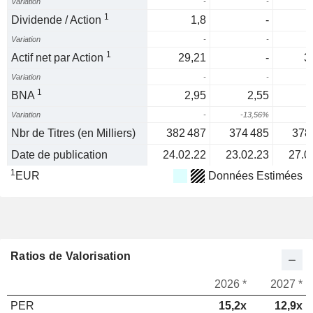
Variation
-
-
1
Dividende / Action
1,8
-
Variation
-
-
1
Actif net par Action
29,21
-
3
Variation
-
-
1
BNA
2,95
2,55
Variation
-
-13,56%
Nbr de Titres (en Milliers)
382 487
374 485
378
Date de publication
24.02.22
23.02.23
27.0
1
EUR
Données Estimées
Ratios de Valorisation
2026 *
2027 *
PER
15,2x
12,9x