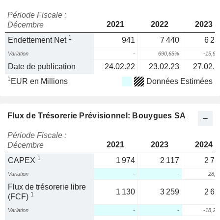
Période Fiscale :
2021
2022
2023
Décembre
1
Endettement Net
941
7 440
6 25
Variation
-
690,65%
-15,9
Date de publication
24.02.22
23.02.23
27.02.2
1
EUR en Millions
Données Estimées
Flux de Trésorerie Prévisionnel: Bouygues SA
Période Fiscale :
2021
2023
2024
Décembre
1
CAPEX
1 974
2 117
2 71
Variation
-
-
28,
Flux de trésorerie libre
1 130
3 259
2 66
1
(FCF)
Variation
-
-
-18,2