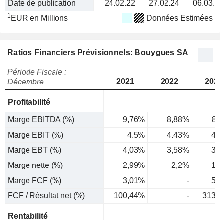
Date de publication
24.02.22
27.02.24
06.03.2
1
EUR en Millions
Données Estimées
Ratios Financiers Prévisionnels: Bouygues SA
Période Fiscale :
2021
2022
202
Décembre
Profitabilité
Marge EBITDA (%)
9,76%
8,88%
8
Marge EBIT (%)
4,5%
4,43%
4,
Marge EBT (%)
4,03%
3,58%
3,
Marge nette (%)
2,99%
2,2%
1,
Marge FCF (%)
3,01%
-
5,
FCF / Résultat net (%)
100,44%
-
313,
Rentabilité