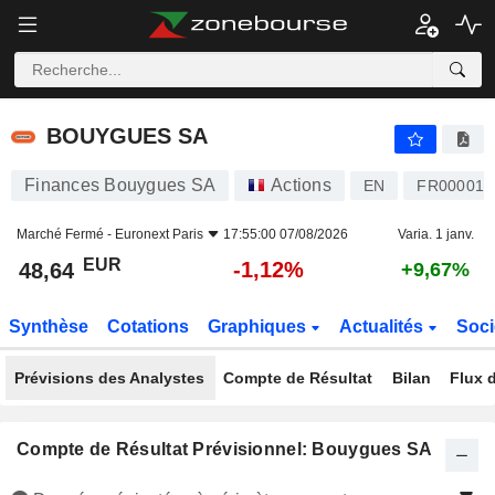
BOUYGUES SA
48,64
€
-1,12%
BOUYGUES SA
Finances Bouygues SA
Actions
EN
FR000012
Marché Fermé -
Euronext Paris
17:55:00 07/08/2026
Varia. 1 janv.
EUR
-1,12%
48,64
+9,67%
Synthèse
Cotations
Graphiques
Actualités
Soci
Prévisions des Analystes
Compte de Résultat
Bilan
Flux d
Compte de Résultat Prévisionnel: Bouygues SA