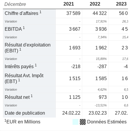
2021
2022
2023
Décembre
1
Chiffre d'affaires
37 589
44 322
56 01
Variation
-
17,91%
26,3
1
EBITDA
3 667
3 936
4 54
Variation
-
7,34%
15,4
Résultat d'exploitation
1 693
1 962
2 30
1
(EBIT)
Variation
-
15,89%
17,6
1
Intérêts payés
-218
-287
-42
Résultat Avt. Impôt
1 515
1 585
1 68
1
(EBT)
Variation
-
4,62%
6,5
1
Résultat net
1 125
973
1 04
Variation
-
-13,51%
6,8
Date de publication
24.02.22
23.02.23
27.02.2
1
EUR en Millions
Données Estimées