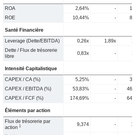
ROA
2,64%
-
1,
ROE
10,44%
-
8,
Santé Financière
Leverage (Dette/EBITDA)
0,26x
1,89x
1
Dette / Flux de trésorerie
0,83x
-
1
libre
Intensité Capitalistique
CAPEX / CA (%)
5,25%
-
3,
CAPEX / EBITDA (%)
53,83%
-
46,
CAPEX / FCF (%)
174,69%
-
64,
Éléments par action
Flux de trésorerie par
9,374
-
1
1
action