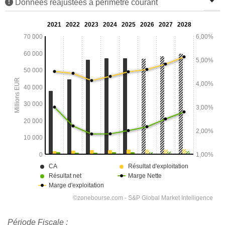
Données réajustées à périmètre courant
Période Fiscale :