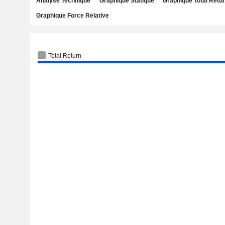
Analyse Technique
Graphique Statique
Graphique Total Retu
Graphique Force Relative
Total Return