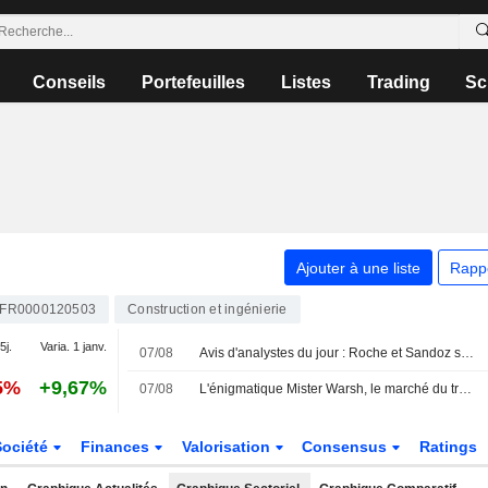
Conseils
Portefeuilles
Listes
Trading
Sc
Ajouter à une liste
Rapp
FR0000120503
Construction et ingénierie
5j.
Varia. 1 janv.
07/08
Avis d'analystes du jour : Roche et Sandoz séduisent, UBS dégrade sèchement Sopra
5%
+9,67%
07/08
L'énigmatique Mister Warsh, le marché du travail et les taux
Société
Finances
Valorisation
Consensus
Ratings