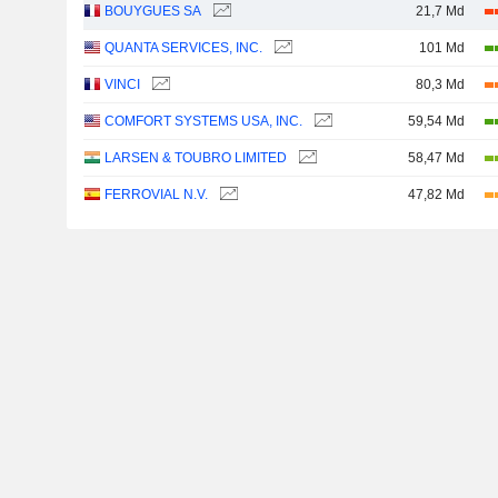
BOUYGUES SA
21,7 Md
QUANTA SERVICES, INC.
101 Md
VINCI
80,3 Md
COMFORT SYSTEMS USA, INC.
59,54 Md
LARSEN & TOUBRO LIMITED
58,47 Md
FERROVIAL N.V.
47,82 Md