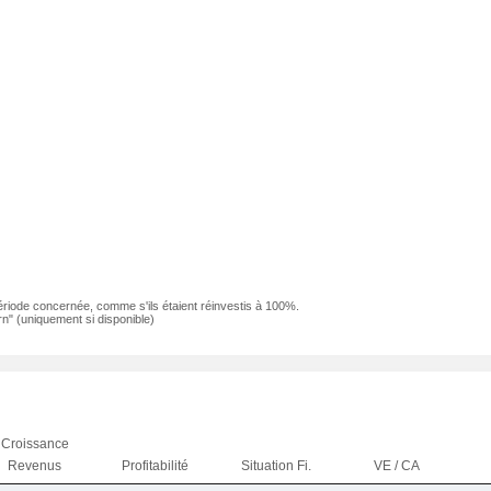
ériode concernée, comme s'ils étaient réinvestis à 100%.
n" (uniquement si disponible)
Croissance
Revenus
Profitabilité
Situation Fi.
VE / CA