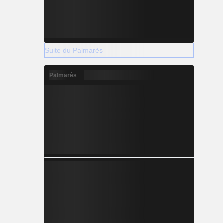
Suite du Palmarès
Palmarès