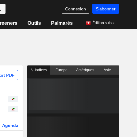
Connexion
S'abonner
reeners
Outils
Palmarès
Édition suisse
Indices
Europe
Amériques
Asie
ort PDF
Agenda
Secteur
Dérivés
Fonds et ETFs