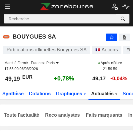
BOUYGUES SA
49,19
€
+0,78%
BOUYGUES SA
Publications officielles Bouygues SA
Actions
EN
Marché Fermé -
Euronext Paris
Après clôture
17:55:00 06/08/2026
21:59:59
EUR
+0,78%
49,19
49,17
-0,04%
Synthèse
Cotations
Graphiques
Actualités
Soci
Toute l'actualité
Reco analystes
Faits marquants
In