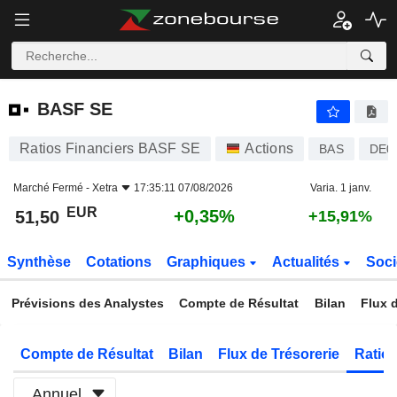
BASF SE
51,50
€
+0,35%
BASF SE
Ratios Financiers BASF SE
Actions
BAS
DE0
Marché Fermé -
Xetra
17:35:11 07/08/2026
Varia. 1 janv.
EUR
+0,35%
51,50
+15,91%
Synthèse
Cotations
Graphiques
Actualités
Soci
Prévisions des Analystes
Compte de Résultat
Bilan
Flux d
Compte de Résultat
Bilan
Flux de Trésorerie
Ratios
Annuel