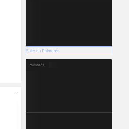
Suite du Palmarès
Palmarès