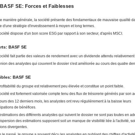
 BASF SE: Forces et Faiblesses
e manière générale, la société présente des fondamentaux de mauvaise qualité da
e d'une stratégie d'investissement à moyen et long termes.
ociété dispose d'un bon score ESG par rapport à son secteur, d'après MSCI.
orts: BASF SE
ociété fait partie des valeurs de rendement avec un dividende attendu relativement
inion des analystes qui couvrent le dossier s'est améliorée au cours des quatre der
aibles: BASF SE
rofitabilité du groupe est relativement peu élevée et constitue un point faible.
ociété est fortement valorisée compte tenu des flux de trésorerie générés par son act
ours des 12 derniers mois, les analystes ont revu régulièrement à la baisse leurs
cipations de bénéfices.
estimations des différents analystes qui suivent le dossier ne sont pas toutes en ad
ispersion des estimations supposent soit un manque de visibilité liée à l'activité, so
ions divergentes.
 le passé, le groupe a souvent déçu les analystes en publiant des chiffres d'activité