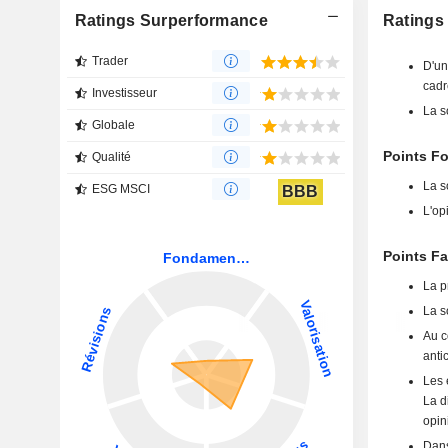
Ratings Surperformance
Ratings
Trader
D'un
cadr
Investisseur
La s
Globale
Points F
Qualité
La s
ESG MSCI
BBB
L'op
Points F
La p
La s
Au c
anti
Les 
La d
opin
Dans