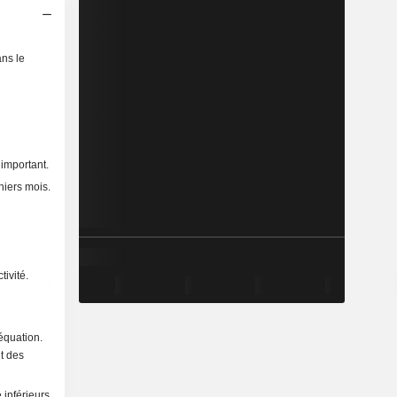
ns le
 important.
niers mois.
ivité.
équation.
it des
 inférieurs