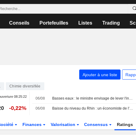
Conseils
Portefeuilles
Listes
Trading
Sc
Ajouter à une liste
Rapp
1
Chimie diversifiée
ouverture
08:25:22
06/08
Basses eaux : le ministre envisage de lever l'interdiction de circuler pour les poids lourds
20
-0,22%
06/08
Baisse du niveau du Rhin : un économiste de l'IW juge la situation " dramatique »
Société
Finances
Valorisation
Consensus
Ratings