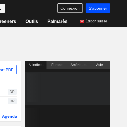
Connexion
S'abonner
reeners
Outils
Palmarès
Édition suisse
Indices
Europe
Amériques
Asie
ort PDF
DP
DP
Agenda
Secteur
Dérivés
Fonds et ETFs