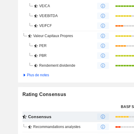
VE/CA
VE/EBITDA
VE/FCF
Valeur Capitaux Propres
PER
PBR
Rendement dividende
Plus de notes
Rating Consensus
BASF 
Consensus
Recommandations analystes