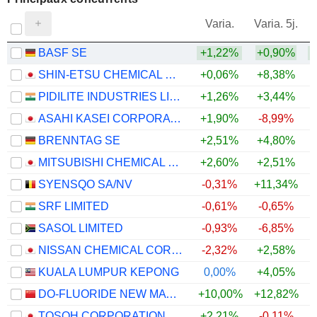
V
Varia.
Varia. 5j.
BASF SE
+1,22%
+0,90%
SHIN-ETSU CHEMICAL CO., LTD.
+0,06%
+8,38%
PIDILITE INDUSTRIES LIMITED
+1,26%
+3,44%
ASAHI KASEI CORPORATION
+1,90%
-8,99%
BRENNTAG SE
+2,51%
+4,80%
+
MITSUBISHI CHEMICAL GROUP CORPORATION
+2,60%
+2,51%
SYENSQO SA/NV
-0,31%
+11,34%
+
SRF LIMITED
-0,61%
-0,65%
SASOL LIMITED
-0,93%
-6,85%
+
NISSAN CHEMICAL CORPORATION
-2,32%
+2,58%
KUALA LUMPUR KEPONG
0,00%
+4,05%
DO-FLUORIDE NEW MATERIALS CO., LTD.
+10,00%
+12,82%
TOSOH CORPORATION
+2,21%
-0,11%