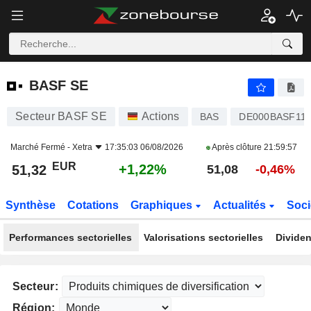
BASF SE
51,32
€
+1,22%
BASF SE
Secteur BASF SE
Actions
BAS
DE000BASF11
Marché Fermé -
Xetra
17:35:03 06/08/2026
Après clôture
21:59:57
EUR
+1,22%
51,32
51,08
-0,46%
Synthèse
Cotations
Graphiques
Actualités
Soci
Performances sectorielles
Valorisations sectorielles
Dividen
Secteur:
Région: