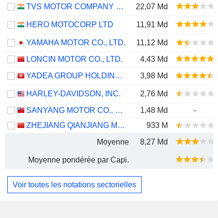
TVS MOTOR COMPANY LIMITED
22,07 Md
HERO MOTOCORP LTD
11,91 Md
YAMAHA MOTOR CO., LTD.
11,12 Md
LONCIN MOTOR CO., LTD.
4,43 Md
YADEA GROUP HOLDINGS LTD.
3,98 Md
HARLEY-DAVIDSON, INC.
2,76 Md
SANYANG MOTOR CO., LTD.
1,48 Md
-
ZHEJIANG QIANJIANG MOTORCYCLE CO., LTD.
933 M
Moyenne
8,27 Md
Moyenne pondérée par Capi.
Voir toutes les notations sectorielles