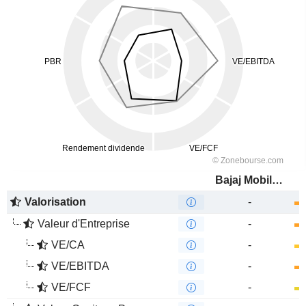
Bajaj Mobility AG
Valorisation
-
Valeur d'Entreprise
-
VE/CA
-
VE/EBITDA
-
VE/FCF
-