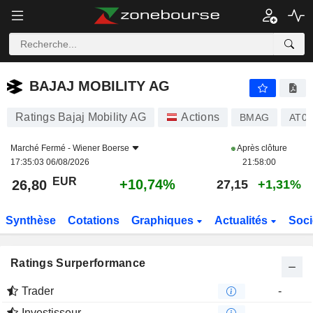
BAJAJ MOBILITY AG
26,80
€
+10,74%
BAJAJ MOBILITY AG
Ratings Bajaj Mobility AG
Actions
BMAG
AT00
Marché Fermé -
Wiener Boerse
Après clôture
17:35:03 06/08/2026
21:58:00
EUR
+10,74%
26,80
27,15
+1,31%
Synthèse
Cotations
Graphiques
Actualités
Soci
Ratings Surperformance
Trader
-
Investisseur
-