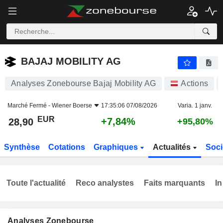
BAJAJ MOBILITY AG
28,90
€
+7,84%
BAJAJ MOBILITY AG
Analyses Zonebourse Bajaj Mobility AG
Actions
Marché Fermé -
Wiener Boerse
17:35:06 07/08/2026
Varia. 1 janv.
EUR
+7,84%
28,90
+95,80%
Synthèse
Cotations
Graphiques
Actualités
Soci
Toute l'actualité
Reco analystes
Faits marquants
In
Analyses Zonebourse