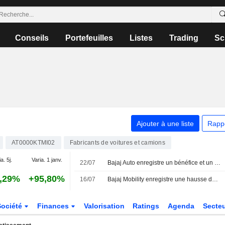
Conseils
Portefeuilles
Listes
Trading
Sc
Ajouter à une liste
Rapp
AT0000KTMI02
Fabricants de voitures et camions
a. 5j.
Varia. 1 janv.
22/07
Bajaj Auto enregistre un bénéfice et un chiffre d'affaires records au premier trimestre, portés par la demande intérieure et internationale
,29%
+95,80%
16/07
Bajaj Mobility enregistre une hausse de son chiffre d'affaires dans le segment moto au premier semestre
Société
Finances
Valorisation
Ratings
Agenda
Secte