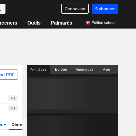
Connexion
S'abonner
reeners
Outils
Palmarès
Édition suisse
Indices
Europe
Amériques
Asie
ort PDF
MT
MT
ur
Dérivés