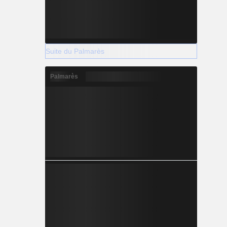
Suite du Palmarès
Palmarès