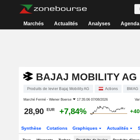
Marchés
Actualités
Analyses
Agenda
BAJAJ MOBILITY AG
Produits de levier Bajaj Mobility AG
Actions
BMAG
Marché Fermé -
Wiener Boerse
17:35:06 07/08/2026
Vari
28,90
+7,84%
EUR
+40
Synthèse
Cotations
Graphiques
Actualités