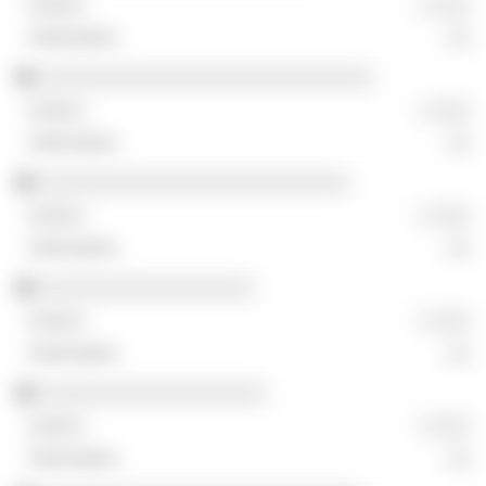
░ ░░░
░░
░░░░░░░░░░░░░░░░░░░░░░░░░░░░
░ ░░░
░░
░░░░░░░░░░░░░░░░░░░░░░░░░░
░ ░░░
░░
░░░░░░░░░░░░░░░░░░
░ ░░░
░░
░░░░░░░░░░░░░░░░░░░
░ ░░░
░░