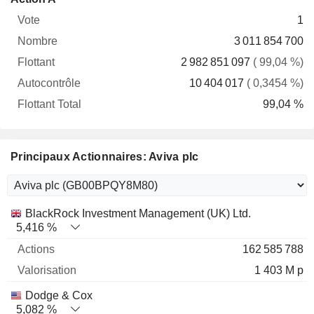
Vote
Nombre
Flottant
Autocontrôle
Total
1
3 011 854 700
2 982 851 097
( 99,04 %)
10 404 017
( 0,3454 %)
99,04 %
Principaux Actionnaires: Aviva plc
Nom
Actions
%
Valorisation
BlackRock Investment Management (UK) Ltd.
5,416 %
162 585 788
1 403 M p
Dodge & Cox
5,082 %