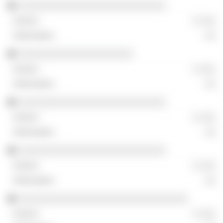
░░░░░░░░░░░░░░░░░░░░░░░░░░░
░ ░░░
░░
░░░░░░░░░░░░░░░░░░░░░
░ ░░░
░░
░░░░░░░░░░░░░░░░░░░░░░░░░░░
░ ░░░
░░
░░░░░░░░░░░░░░░░░░░░░░░░░░░
░ ░░░
░░
░░░░░░░░░░░░░░░░░░░░░░░░░░░░░░░
░ ░░░