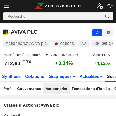
AVIVA PLC
712,60
p
+0,34%
AVIVA PLC
Actionnariat Aviva plc
Actions
AV.
GB00BPQY
Marché Fermé -
London S.E.
17:35:14 07/08/2026
Varia. 1 janv.
GBX
+0,34%
712,60
+4,12%
Synthèse
Cotations
Graphiques
Actualités
Soci
Profil
Gouvernance
Actionnariat
Transactions d'initiés
Classe d'Actions: Aviva plc
Flottant
Action A