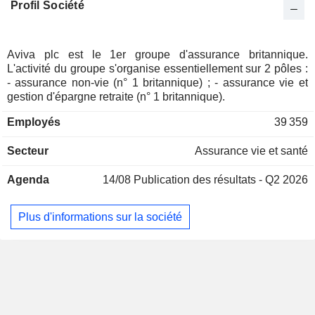
Profil Société
Espagne
0,23%
Corée du Sud
0,23%
Irlande
0,23%
Aviva plc est le 1er groupe d'assurance britannique.
L'activité du groupe s'organise essentiellement sur 2 pôles :
Nouvelle-Zélande
0,13%
- assurance non-vie (n° 1 britannique) ; - assurance vie et
Finlande
0,11%
gestion d'épargne retraite (n° 1 britannique).
Belgique
0,11%
Employés
39 359
Italie
0,11%
Secteur
Assurance vie et santé
République Tchèque
0,05%
Agenda
14/08
Publication des résultats - Q2 2026
Arabie Saoudite
0,05%
Kazakhstan
0,03%
Plus d'informations sur la société
Monaco
0,02%
Thaïlande
0,02%
Chine
0,02%
Liechtenstein
0,01%
Autriche
0,01%