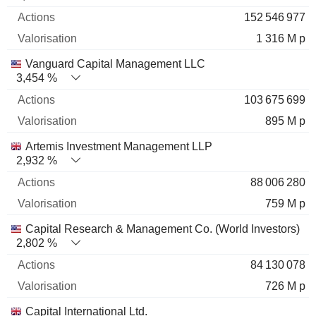
152 546 977
1 316 M p
Vanguard Capital Management LLC
3,454 %
103 675 699
895 M p
Artemis Investment Management LLP
2,932 %
88 006 280
759 M p
Capital Research & Management Co. (World Investors)
2,802 %
84 130 078
726 M p
Capital International Ltd.