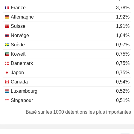
France
3,78%
Allemagne
1,92%
Suisse
1,91%
Norvège
1,64%
Suède
0,97%
Koweït
0,75%
Danemark
0,75%
Japon
0,75%
Canada
0,54%
Luxembourg
0,52%
Singapour
0,51%
Australie
0,31%
Basé sur les 1000 détentions les plus importantes
Pays-Bas
0,29%
Hong Kong
0,25%