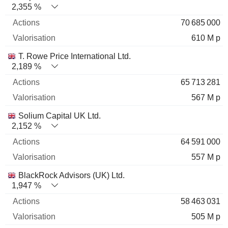
2,355 %
70 685 000
610 M p
T. Rowe Price International Ltd.
2,189 %
65 713 281
567 M p
Solium Capital UK Ltd.
2,152 %
64 591 000
557 M p
BlackRock Advisors (UK) Ltd.
1,947 %
58 463 031
505 M p