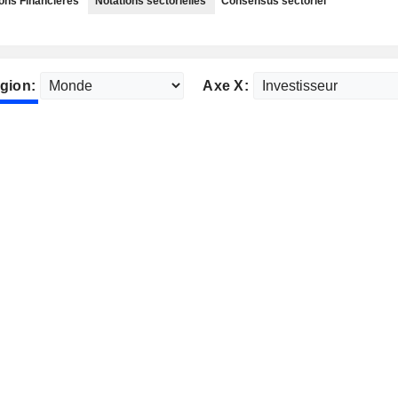
ns Financières
Notations sectorielles
Consensus sectoriel
gion:
Axe X: