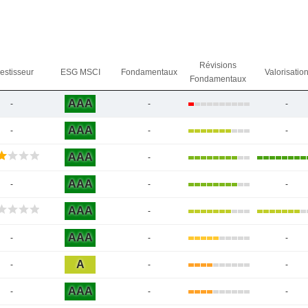
Révisions
vestisseur
ESG MSCI
Fondamentaux
Valorisatio
Fondamentaux
AAA
-
-
-
AAA
-
-
-
AAA
-
AAA
-
-
-
AAA
-
AAA
-
-
-
A
-
-
-
AAA
-
-
-