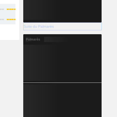
Suite du Palmarès
Palmarès