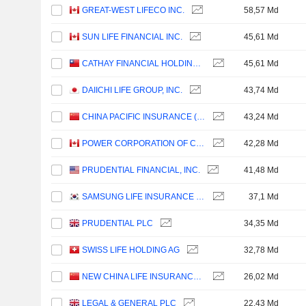
GREAT-WEST LIFECO INC.
58,57 Md
SUN LIFE FINANCIAL INC.
45,61 Md
CATHAY FINANCIAL HOLDING CO., LTD.
45,61 Md
DAIICHI LIFE GROUP, INC.
43,74 Md
CHINA PACIFIC INSURANCE (GROUP) CO., LTD.
43,24 Md
POWER CORPORATION OF CANADA
42,28 Md
PRUDENTIAL FINANCIAL, INC.
41,48 Md
SAMSUNG LIFE INSURANCE CO., LTD.
37,1 Md
PRUDENTIAL PLC
34,35 Md
SWISS LIFE HOLDING AG
32,78 Md
NEW CHINA LIFE INSURANCE COMPANY LTD.
26,02 Md
LEGAL & GENERAL PLC
22,43 Md