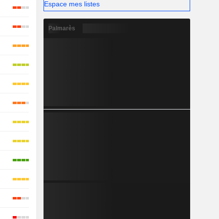
Espace mes listes
Palmarès