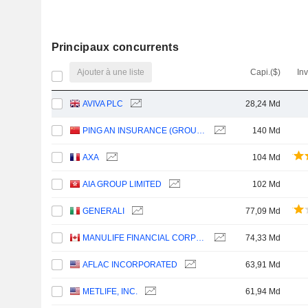
Principaux concurrents
Ajouter à une liste
Capi.($)
In
AVIVA PLC
28,24 Md
PING AN INSURANCE (GROUP) COMPANY OF CHINA, LTD.
140 Md
AXA
104 Md
AIA GROUP LIMITED
102 Md
GENERALI
77,09 Md
MANULIFE FINANCIAL CORPORATION
74,33 Md
AFLAC INCORPORATED
63,91 Md
METLIFE, INC.
61,94 Md