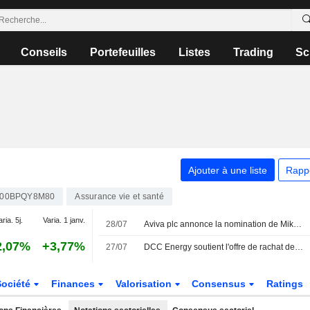
Conseils
Portefeuilles
Listes
Trading
Sc
Ajouter à une liste
Rapp
00BPQY8M80
Assurance vie et santé
aria. 5j.
Varia. 1 janv.
28/07
Aviva plc annonce la nomination de Mike Ambery au poste de directeur de la politique d'épargne
2,07%
+3,77%
27/07
DCC Energy soutient l'offre de rachat de 5,75 milliards de livres de KKR et Bridgepoint Group
Société
Finances
Valorisation
Consensus
Ratings