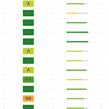
A
-
-
-
AAA
-
-
-
AAA
-
-
-
AAA
-
-
-
AAA
-
-
-
A
-
-
-
AAA
-
-
-
A
-
-
-
AA
-
-
-
AAA
-
-
-
BB
-
-
-
AAA
-
-
-