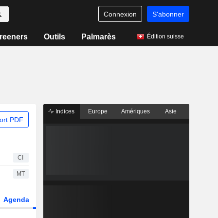
Connexion
S'abonner
reeners
Outils
Palmarès
Édition suisse
Indices
Europe
Amériques
Asie
ort PDF
CI
MT
Agenda
Secteur
Dérivés
Fonds et ETFs