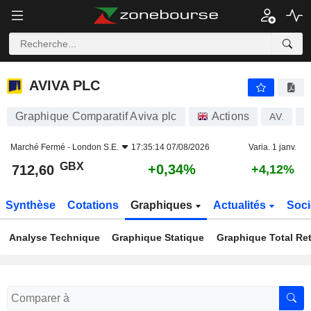
AVIVA PLC
712,60
p
+0,34%
AVIVA PLC
Graphique Comparatif Aviva plc
Actions
AV.
G
Marché Fermé -
London S.E.
17:35:14 07/08/2026
Varia. 1 janv.
GBX
+0,34%
712,60
+4,12%
Synthèse
Cotations
Graphiques
Actualités
Soci
Analyse Technique
Graphique Statique
Graphique Total Re