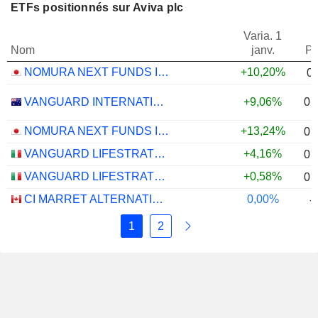
ETFs positionnés sur Aviva plc
Varia. 1
Nom
janv.
Po
NOMURA NEXT FUNDS INTERNATIONAL EQUITY MSCI-KOKUSAI (YEN-HEDGED) ETF - JPY
+10,20%
0
0,
VANGUARD INTERNATIONAL EQUITY INDEX FUNDS - VANGUARD FTSE ALL-WORLD EX-US ETF
+9,06%
NOMURA NEXT FUNDS INTERNATIONAL EQUITY MSCI-KOKUSAI (UNHEDGED) ETF - JPY
+13,24%
0,
VANGUARD LIFESTRATEGY 40% EQUITY UCITS ETF - DISTRIBUTING - EUR
+4,16%
0,
VANGUARD LIFESTRATEGY 20% EQUITY UCITS ETF - DISTRIBUTING - EUR
+0,58%
0,
CI MARRET ALTERNATIVE ABSOLUTE RETURN BOND ETF - CAD
0,00%
-
1
2