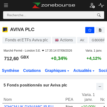
AVIVA PLC
712,60
p
+0,34%
AVIVA PLC
Fonds et ETFs Aviva plc
Actions
AV.
GB00BP
Marché Fermé -
London S.E.
17:35:14 07/08/2026
Varia. 1 janv.
GBX
+0,34%
712,60
+4,12%
Synthèse
Cotations
Graphiques
Actualités
Soci
5
Fonds positionnés sur Aviva plc
Varia. 1
Nom
PEA
janv.
Not
JOHCM UK DYNAMIC IP EUR INC
Non
+10,00%