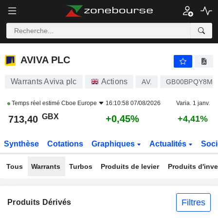
AVIVA PLC
713,40
p
+0,45%
AVIVA PLC
Warrants Aviva plc
Actions
AV.
GB00BPQY8M8
Temps réel estimé
Cboe Europe
16:10:58 07/08/2026
Varia. 1 janv.
GBX
+0,45%
713,40
+4,41%
Synthèse
Cotations
Graphiques
Actualités
Soci
Tous
Warrants
Turbos
Produits de levier
Produits d'inv
Filtres
Produits Dérivés