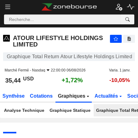
ATOUR LIFESTYLE HOLDINGS LIMITED
35,44
$
+1,72%
ATOUR LIFESTYLE HOLDINGS
LIMITED
Graphique Total Return Atour Lifestyle Holdings Limited
Marché Fermé -
Nasdaq
22:00:00 06/08/2026
Varia. 1 janv.
USD
+1,72%
35,44
-10,05%
Synthèse
Cotations
Graphiques
Actualités
Soci
Analyse Technique
Graphique Statique
Graphique Total Re