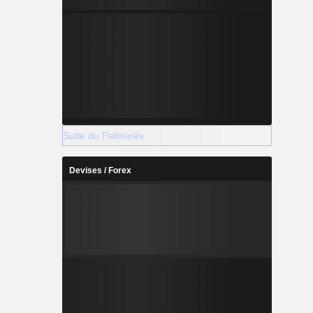
Suite du Palmarès
Devises / Forex