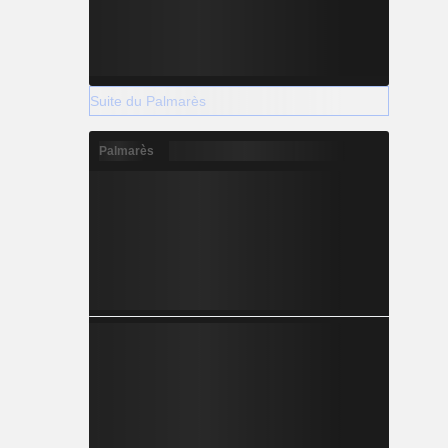
Suite du Palmarès
Palmarès