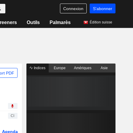
Connexion
S'abonner
reeners
Outils
Palmarès
Édition suisse
Indices
Europe
Amériques
Asie
ort PDF
CI
Agenda
Secteur
Dérivés