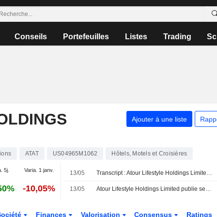
Conseils
Portefeuilles
Listes
Trading
Sc
HOLDINGS
Ajouter à une liste
Rapp
ions
ATAT
US04965M1062
Hôtels, Motels et Croisières
. 5j.
Varia. 1 janv.
13/05
Transcript : Atour Lifestyle Holdings Limited, Q1 2026 Earnings Call, May 13, 2026
50%
-10,05%
13/05
Atour Lifestyle Holdings Limited publie ses résultats pour le premier trimestre clos le 31 mars 2026
Société
Finances
Valorisation
Consensus
Ratings