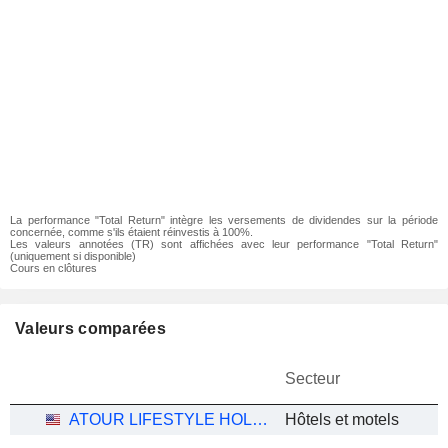
La performance "Total Return" intègre les versements de dividendes sur la période
concernée, comme s'ils étaient réinvestis à 100%.
Les valeurs annotées (TR) sont affichées avec leur performance "Total Return"
(uniquement si disponible)
Cours en clôtures
Valeurs comparées
Secteur
ATOUR LIFESTYLE HOLDINGS LIMITED
Hôtels et motels