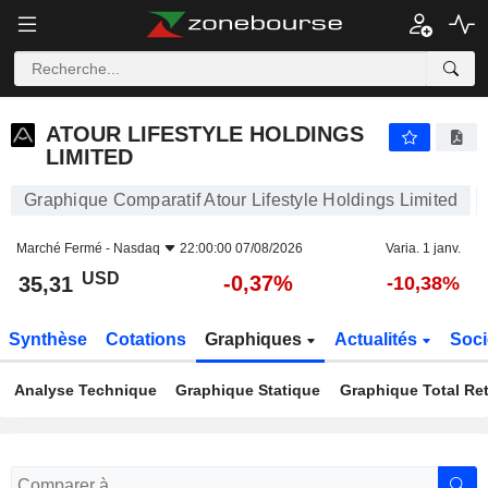
ATOUR LIFESTYLE HOLDINGS LIMITED
35,31
$
-0,37%
ATOUR LIFESTYLE HOLDINGS
LIMITED
Graphique Comparatif Atour Lifestyle Holdings Limited
Marché Fermé -
Nasdaq
22:00:00 07/08/2026
Varia. 1 janv.
USD
-0,37%
35,31
-10,38%
Synthèse
Cotations
Graphiques
Actualités
Soci
Analyse Technique
Graphique Statique
Graphique Total Re