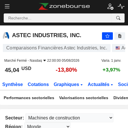
ASTEC INDUSTRIES, INC.
45,04
$
-13,80%
ASTEC INDUSTRIES, INC.
Comparaisons Financières Astec Industries, Inc.
Ac
Marché Fermé -
Nasdaq
22:00:00 05/08/2026
Varia. 1 janv.
USD
-13,80%
45,04
+3,97%
Synthèse
Cotations
Graphiques
Actualités
Soci
Performances sectorielles
Valorisations sectorielles
Dividen
Secteur:
Région: