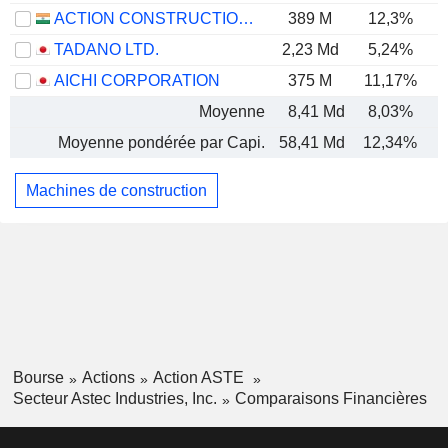
ACTION CONSTRUCTION EQUIPMENT LIMITED
389 M
12,3%
TADANO LTD.
2,23 Md
5,24%
AICHI CORPORATION
375 M
11,17%
Moyenne
8,41 Md
8,03%
Moyenne pondérée par Capi.
58,41 Md
12,34%
Machines de construction
Bourse
Actions
Action ASTE
Secteur Astec Industries, Inc.
Comparaisons Financières