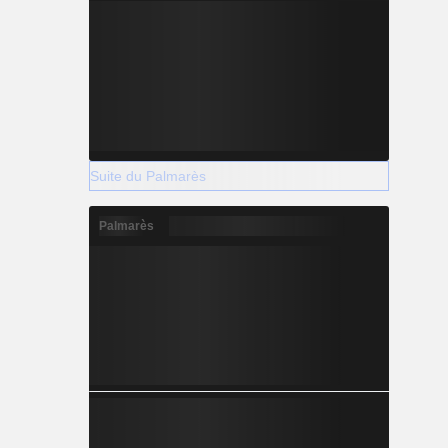
Suite du Palmarès
Palmarès