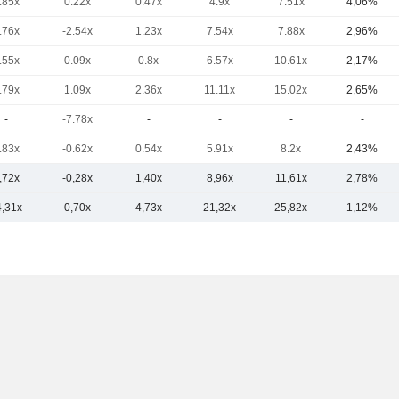
.85x
0.22x
0.47x
4.9x
7.51x
4,06%
.76x
-2.54x
1.23x
7.54x
7.88x
2,96%
.55x
0.09x
0.8x
6.57x
10.61x
2,17%
.79x
1.09x
2.36x
11.11x
15.02x
2,65%
-
-7.78x
-
-
-
-
.83x
-0.62x
0.54x
5.91x
8.2x
2,43%
,72x
-0,28x
1,40x
8,96x
11,61x
2,78%
4,31x
0,70x
4,73x
21,32x
25,82x
1,12%