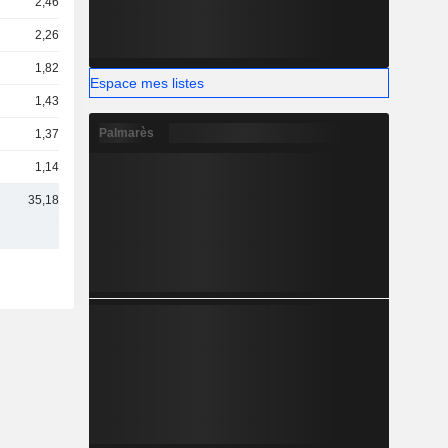
2,46 Md
2,26 Md
1,82 Md
Espace mes listes
1,43 Md
Palmarès
1,37 Md
1,14 Md
35,18 Md