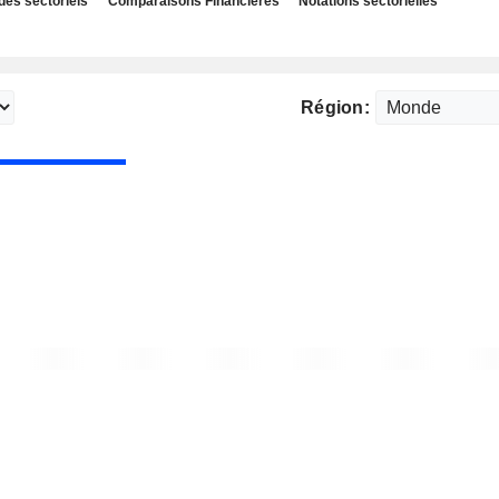
des sectoriels
Comparaisons Financières
Notations sectorielles
Région: