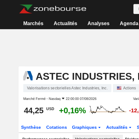
Marchés
Actualités
Analyses
Agenda
ASTEC INDUSTRIES, 
Valorisations sectorielles Astec Industries, Inc.
Actions
Marché Fermé -
Nasdaq
22:00:00 07/08/2026
Vari
44,25
+0,16%
USD
-12
Synthèse
Cotations
Graphiques
Actualités