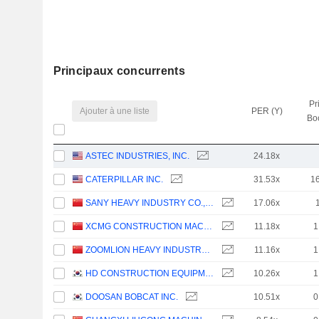
Principaux concurrents
Pr
Ajouter à une liste
PER (Y)
Bo
ASTEC INDUSTRIES, INC.
24.18x
CATERPILLAR INC.
31.53x
1
SANY HEAVY INDUSTRY CO.,LTD
17.06x
XCMG CONSTRUCTION MACHINERY CO., LTD.
11.18x
1
ZOOMLION HEAVY INDUSTRY SCIENCE AND TECHNOLOGY CO., LTD.
11.16x
1
HD CONSTRUCTION EQUIPMENT CO., LTD.
10.26x
1
DOOSAN BOBCAT INC.
10.51x
0