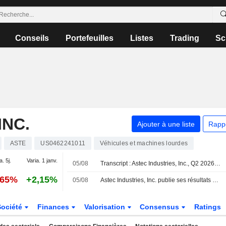
Conseils
Portefeuilles
Listes
Trading
Sc
INC.
Ajouter à une liste
Rapp
ASTE
US0462241011
Véhicules et machines lourdes
a. 5j.
Varia. 1 janv.
05/08
Transcript : Astec Industries, Inc., Q2 2026 Earnings Call, Aug 05, 2026
,65%
+2,15%
05/08
Astec Industries, Inc. publie ses résultats pour le deuxième trimestre et le premier semestre clos le 30 juin 2026
Société
Finances
Valorisation
Consensus
Ratings