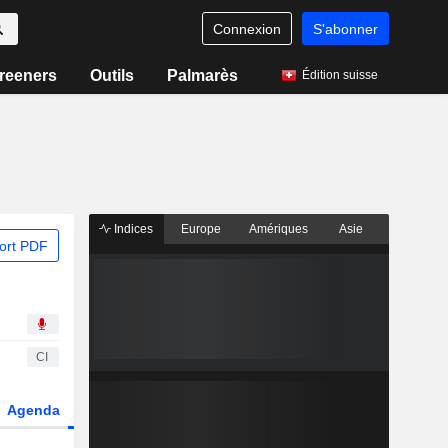
Connexion
S'abonner
reeners
Outils
Palmarès
Édition suisse
Indices
Europe
Amériques
Asie
ort PDF
CI
Agenda
Secteur
Dérivés
Fonds et ETFs