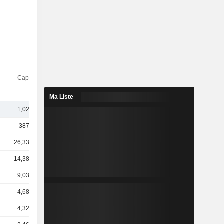
Capi.($)
Ma Liste
1,02 Md
387 Md
26,33 Md
14,38 Md
9,03 Md
4,68 Md
4,32 Md