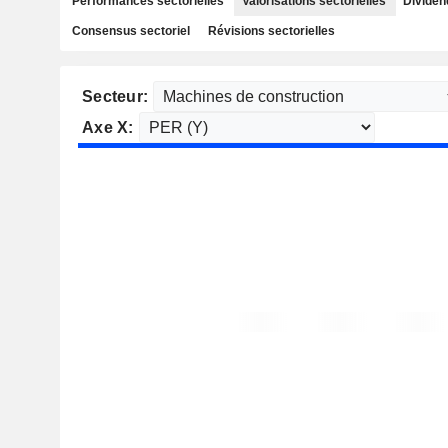
Performances sectorielles
Valorisations sectorielles
Dividen
Consensus sectoriel
Révisions sectorielles
Secteur:
Axe X: