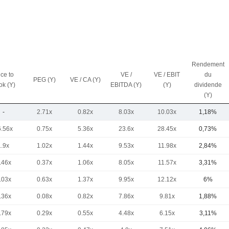
Rendement
ice to
VE /
VE / EBIT
du
PEG (Y)
VE / CA (Y)
ok (Y)
EBITDA (Y)
(Y)
dividende
(Y)
-
2.71x
0.82x
8.03x
10.03x
1,18%
6.56x
0.75x
5.36x
23.6x
28.45x
0,73%
1.9x
1.02x
1.44x
9.53x
11.98x
2,84%
.46x
0.37x
1.06x
8.05x
11.57x
3,31%
.03x
0.63x
1.37x
9.95x
12.12x
6%
.36x
0.08x
0.82x
7.86x
9.81x
1,88%
.79x
0.29x
0.55x
4.48x
6.15x
3,11%