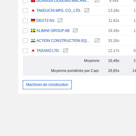
GUANGXI LIUGONG MACHINERY CO., LTD.
8.54x
0
TAKEUCHI MFG. CO., LTD.
13.28x
1
DEUTZ AG
11.82x
1
ALIMAK GROUP AB
19.26x
1
ACTION CONSTRUCTION EQUIPMENT LIMITED
33.26x
TADANO LTD.
12.17x
0
Moyenne
16,48x
2
Moyenne pondérée par Capi.
28,85x
1
Machines de construction