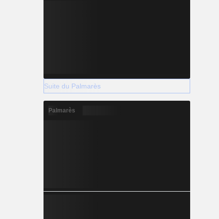
Suite du Palmarès
Palmarès