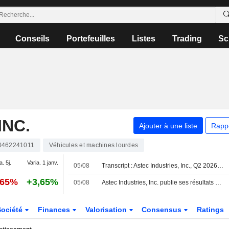
Conseils
Portefeuilles
Listes
Trading
Sc
INC.
Ajouter à une liste
Rapp
0462241011
Véhicules et machines lourdes
a. 5j.
Varia. 1 janv.
05/08
Transcript : Astec Industries, Inc., Q2 2026 Earnings Call, Aug 05, 2026
,65%
+3,65%
05/08
Astec Industries, Inc. publie ses résultats pour le deuxième trimestre et le premier semestre clos le 30 juin 2026
Société
Finances
Valorisation
Consensus
Ratings