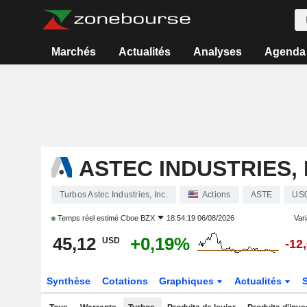
Marchés
Actualités
Analyses
Agenda
ASTEC INDUSTRIES, 
Turbos Astec Industries, Inc.
Actions
ASTE
US
Temps réel estimé
Cboe BZX
18:54:19 06/08/2026
Vari
45,12
+0,19%
USD
-12
Synthèse
Cotations
Graphiques
Actualités