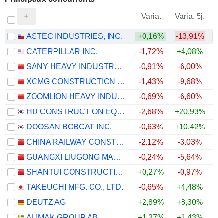
V
Varia.
Varia. 5j.
ASTEC INDUSTRIES, INC.
+0,16%
-13,91%
CATERPILLAR INC.
-1,72%
+4,08%
SANY HEAVY INDUSTRY CO.,LTD
-0,91%
-6,00%
XCMG CONSTRUCTION MACHINERY CO., LTD.
-1,43%
-9,68%
ZOOMLION HEAVY INDUSTRY SCIENCE AND TECHNOLOGY CO., LTD.
-0,69%
-6,60%
HD CONSTRUCTION EQUIPMENT CO., LTD.
-2,68%
+20,93%
+
DOOSAN BOBCAT INC.
-0,63%
+10,42%
CHINA RAILWAY CONSTRUCTION HEAVY INDUSTRY CORPORATION LIMITED
-2,12%
-3,03%
GUANGXI LIUGONG MACHINERY CO., LTD.
-0,24%
-5,64%
SHANTUI CONSTRUCTION MACHINERY CO., LTD.
+0,27%
-0,97%
TAKEUCHI MFG. CO., LTD.
-0,65%
+4,48%
DEUTZ AG
+2,89%
+8,30%
ALIMAK GROUP AB
+1,27%
+1,43%