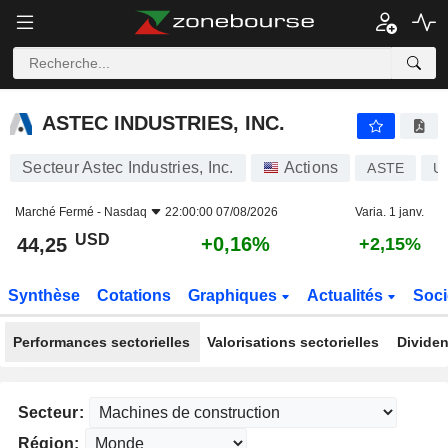
ASTEC INDUSTRIES, INC.
44,25
$
+0,16%
ASTEC INDUSTRIES, INC.
Secteur Astec Industries, Inc.
Actions
ASTE
U
Marché Fermé -
Nasdaq
22:00:00 07/08/2026
Varia. 1 janv.
USD
+0,16%
44,25
+2,15%
Synthèse
Cotations
Graphiques
Actualités
Soci
Performances sectorielles
Valorisations sectorielles
Dividen
Secteur:
Région: