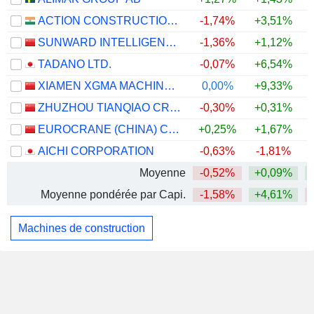
ACTION CONSTRUCTION EQUIPMENT LIMITED
-1,74%
+3,51%
SUNWARD INTELLIGENT EQUIPMENT CO., LTD.
-1,36%
+1,12%
TADANO LTD.
-0,07%
+6,54%
XIAMEN XGMA MACHINERY COMPANY LIMITED
0,00%
+9,33%
+
ZHUZHOU TIANQIAO CRANE CO., LTD.
-0,30%
+0,31%
EUROCRANE (CHINA) CO., LTD.
+0,25%
+1,67%
AICHI CORPORATION
-0,63%
-1,81%
Moyenne
-0,52%
+0,09%
Moyenne pondérée par Capi.
-1,58%
+4,61%
Machines de construction