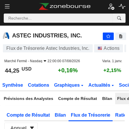
ASTEC INDUSTRIES, INC.
44,25
$
+0,16%
ASTEC INDUSTRIES, INC.
Flux de Trésorerie Astec Industries, Inc.
Actions
Marché Fermé -
Nasdaq
22:00:00 07/08/2026
Varia. 1 janv.
USD
+0,16%
44,25
+2,15%
Synthèse
Cotations
Graphiques
Actualités
Soci
Prévisions des Analystes
Compte de Résultat
Bilan
Flux d
Compte de Résultat
Bilan
Flux de Trésorerie
Ratios
Annuel