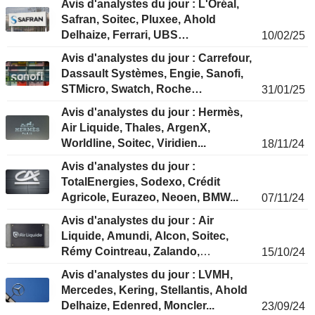
Avis d'analystes du jour : L'Oréal,
Safran, Soitec, Pluxee, Ahold
Delhaize, Ferrari, UBS…
10/02/25
Avis d'analystes du jour : Carrefour,
Dassault Systèmes, Engie, Sanofi,
STMicro, Swatch, Roche…
31/01/25
Avis d'analystes du jour : Hermès,
Air Liquide, Thales, ArgenX,
Worldline, Soitec, Viridien...
18/11/24
Avis d'analystes du jour :
TotalEnergies, Sodexo, Crédit
Agricole, Eurazeo, Neoen, BMW...
07/11/24
Avis d'analystes du jour : Air
Liquide, Amundi, Alcon, Soitec,
Rémy Cointreau, Zalando,
15/10/24
Inventiva...
Avis d'analystes du jour : LVMH,
Mercedes, Kering, Stellantis, Ahold
Delhaize, Edenred, Moncler...
23/09/24