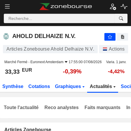
AHOLD DELHAIZE N.V.
33,33
€
-0,39%
AHOLD DELHAIZE N.V.
Articles Zonebourse Ahold Delhaize N.V.
Actions
Marché Fermé -
Euronext Amsterdam
17:55:00 07/08/2026
Varia. 1 janv.
EUR
-0,39%
33,33
-4,42%
Synthèse
Cotations
Graphiques
Actualités
Soci
Toute l'actualité
Reco analystes
Faits marquants
In
Articles Zonebourse