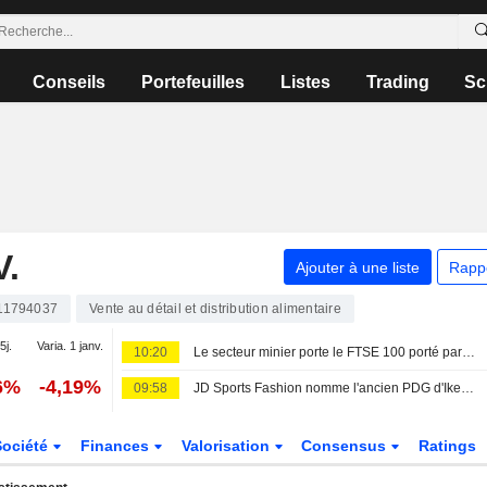
Conseils
Portefeuilles
Listes
Trading
Sc
.
Ajouter à une liste
Rapp
11794037
Vente au détail et distribution alimentaire
5j.
Varia. 1 janv.
10:20
Le secteur minier porte le FTSE 100 porté par le rallye des métaux ; l'or progresse
6%
-4,19%
09:58
JD Sports Fashion nomme l'ancien PDG d'Ikea, Peter Agnefjäll, à la présidence du conseil d'administration
Société
Finances
Valorisation
Consensus
Ratings