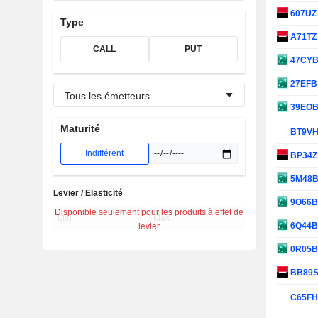
607U
Type
A71T
CALL
PUT
47CY
27EF
Tous les émetteurs
39EO
Maturité
BT9V
Indifférent
BP34
5M48
Levier / Elasticité
9O66
Disponible seulement pour les produits à effet de
6Q44
levier
0R05
BB89
C65F