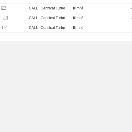
CALL
Certificat Turbo
Illimité
B
CALL
Certificat Turbo Stop Loss
Illimité
S
CALL
Certificat Turbo
Illimité