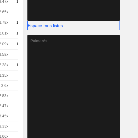
2.47x
10
-
EUR
2.65x
5
-
EUR
2.78x
10
-
EUR
Espace mes listes
2.01x
10
-
EUR
Palmarès
2.09x
10
-
EUR
2.58x
2
-
EUR
2.28x
10
-
EUR
2.35x
2
-
EUR
2.6x
1
-
EUR
2.83x
1
-
EUR
2.47x
1
-
EUR
3.45x
2
-
EUR
3.33x
5
-
EUR
2.66x
1
-
EUR