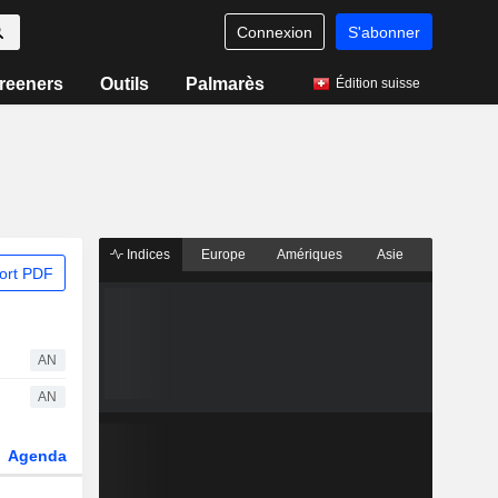
Connexion
S'abonner
reeners
Outils
Palmarès
Édition suisse
Indices
Europe
Amériques
Asie
ort PDF
AN
AN
Agenda
Secteur
Dérivés
Fonds et ETFs