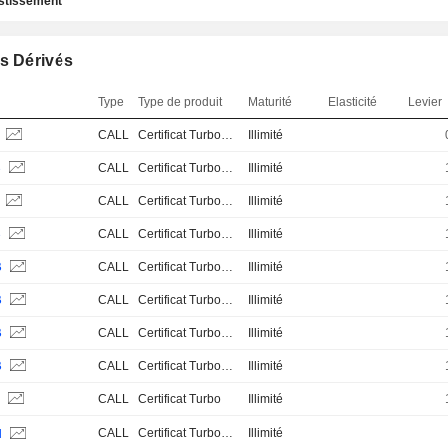
estissement
s Dérivés
Type
Type de produit
Maturité
Elasticité
Levier
N
CALL
Certificat Turbo Stop Loss
Illimité
B
CALL
Certificat Turbo Stop Loss
Illimité
N
CALL
Certificat Turbo Stop Loss
Illimité
B
CALL
Certificat Turbo Stop Loss
Illimité
B
CALL
Certificat Turbo Stop Loss
Illimité
B
CALL
Certificat Turbo Stop Loss
Illimité
B
CALL
Certificat Turbo Stop Loss
Illimité
B
CALL
Certificat Turbo Stop Loss
Illimité
B
CALL
Certificat Turbo
Illimité
CALL
Certificat Turbo Stop Loss
Illimité
H