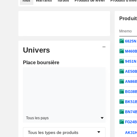
Tous
Warrants
Turbos
Produits de levier
Produits d'inv
Produit
Mnemo
6825
Univers
M460
9451
Place boursière
AE50
AN86
BG38
BK51
BN74
Tous les pays
FG24
Tous les types de produits
AK31