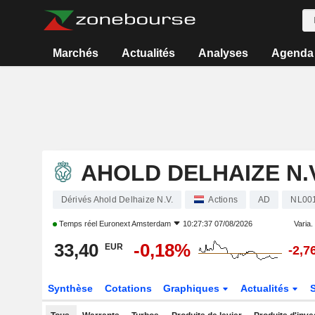
Marchés
Actualités
Analyses
Agenda
AHOLD DELHAIZE N.V
Dérivés Ahold Delhaize N.V.
Actions
AD
NL00
Temps réel
Euronext Amsterdam
10:27:37 07/08/2026
Varia. 
33,40
-0,18%
EUR
-2,7
Synthèse
Cotations
Graphiques
Actualités