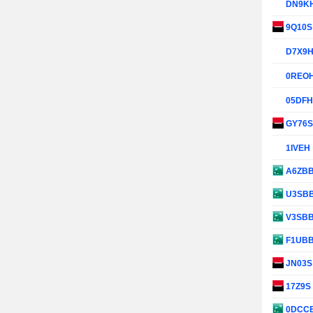
DN9K
9Q10
D7X9
0REO
05DF
GY76
1IVEH
A6ZB
U3SB
V3SB
F1UB
JN03
17Z9S
0DCC