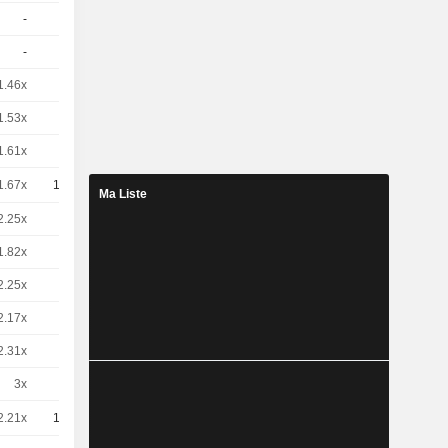
-
5
-
EUR
-
5
-
EUR
1.46x
1
-
EUR
1.53x
1
-
EUR
1.61x
1
-
EUR
1.67x
10
-
EUR
Ma Liste
2.25x
5
-
EUR
1.82x
1
-
EUR
2.25x
1
-
EUR
2.17x
1
-
EUR
2.31x
1
-
EUR
3x
5
-
EUR
2.21x
10
-
EUR