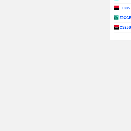
JL88S
Z9CC
QS25