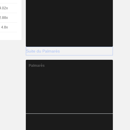
4.02x
2
-
EUR
2.88x
1
-
EUR
4.8x
2
-
EUR
Suite du Palmarès
Palmarès