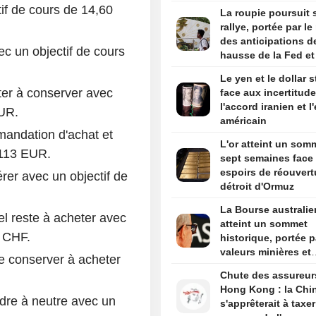
les nouveaux tarifs
tif de cours de 14,60
La roupie poursuit 
douaniers américai
rallye, portée par le
des anticipations d
c un objectif de cours
hausse de la Fed et
faiblesse du pétrole
Le yen et le dollar 
er à conserver avec
face aux incertitude
l'accord iranien et l
EUR.
américain
andation d'achat et
L'or atteint un som
 113 EUR.
sept semaines face
espoirs de réouvert
er avec un objectif de
détroit d'Ormuz
La Bourse australi
l reste à acheter avec
atteint un sommet
0 CHF.
historique, portée p
valeurs minières et
e conserver à acheter
l'optimisme entre le
Chute des assureur
Unis et l'Iran
Hong Kong : la Chi
re à neutre avec un
s'apprêterait à taxer