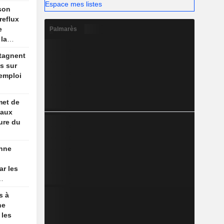
Espace mes listes
son
ns
 reflux
e
Palmarès
 la
stagnent
s sur
'emploi
met de
 aux
ure du
enne
ar les
s États-
s à
ne
 les