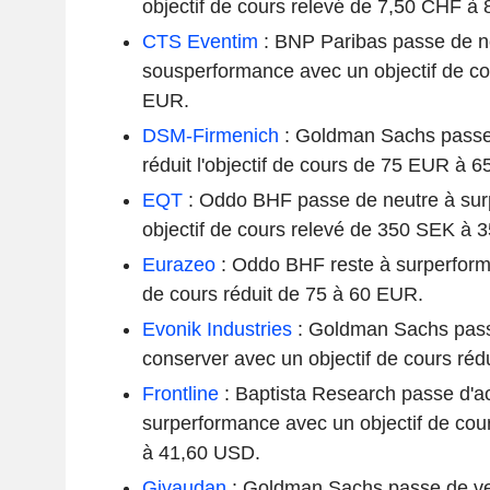
objectif de cours relevé de 7,50 CHF à 
CTS Eventim
: BNP Paribas passe de n
sousperformance avec un objectif de co
EUR.
DSM-Firmenich
: Goldman Sachs passe 
réduit l'objectif de cours de 75 EUR à 
EQT
: Oddo BHF passe de neutre à sur
objectif de cours relevé de 350 SEK à 
Eurazeo
: Oddo BHF reste à surperform
de cours réduit de 75 à 60 EUR.
Evonik Industries
: Goldman Sachs pass
conserver avec un objectif de cours réd
Frontline
: Baptista Research passe d'a
surperformance avec un objectif de cou
à 41,60 USD.
Givaudan
: Goldman Sachs passe de ve