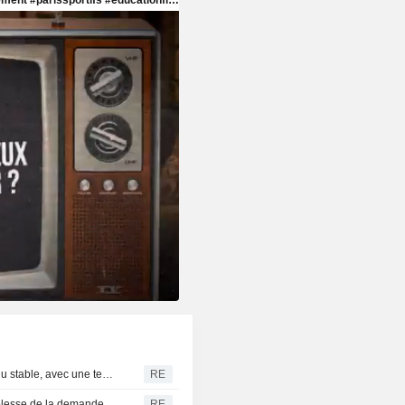
OBLIGATIONS INDE-Le marché obligataire indien attendu stable, avec une tendance haussière après le ton accommodant de la RBI
RE
CAOUTCHOUC-Le marché japonais recule face à la faiblesse de la demande chinoise de pneumatiques et au repli du pétrole
RE