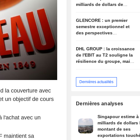
milliards de dollars de
droits de douane annulés
GLENCORE : un premier
semestre exceptionnel et
des perspectives
prometteuses
DHL GROUP : la croissance
de l'EBIT au T2 souligne la
résilience du groupe, mais
la valorisation actuelle
limite le potentiel de hausse
Dernières actualités
d la couverture avec
 un objectif de cours
Dernières analyses
Singapour estime à 
 l'achat avec un
milliards de dollars 
montant de ses
 maintient sa
exportations touch