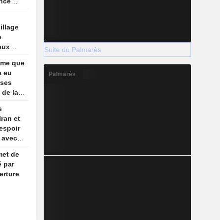
ance
illage
e
aux
Suite du Palmarès
Iran
ime que
a eu
Palmarès
 ses
 de la
s
Iran et
espoir
 avec
met de
é par
erture