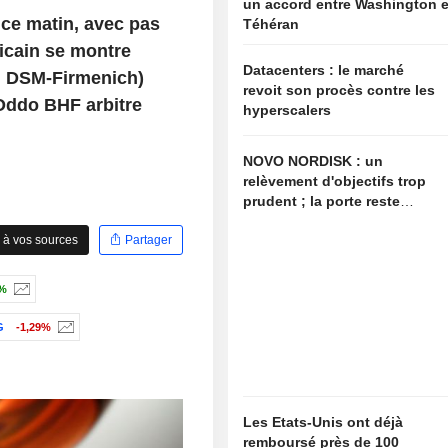
un accord entre Washington e
 ce matin, avec pas
Téhéran
icain se montre
Datacenters : le marché
k, DSM-Firmenich)
revoit son procès contre les
 Oddo BHF arbitre
hyperscalers
NOVO NORDISK : un
relèvement d'objectifs trop
prudent ; la porte reste
ouverte à de nouvelles
 à vos sources
Partager
surprises
7%
G
-1,29%
Les Etats-Unis ont déjà
remboursé près de 100