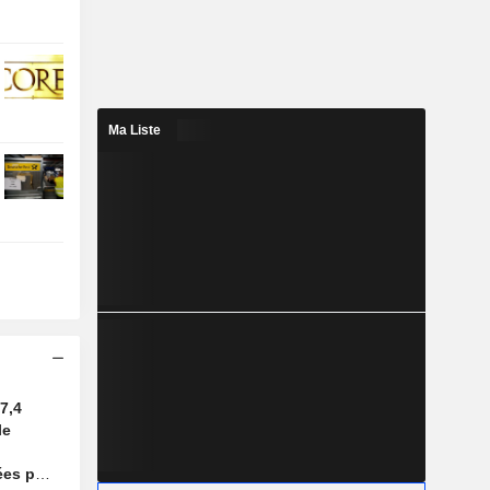
Ma Liste
7,4
le
ées par