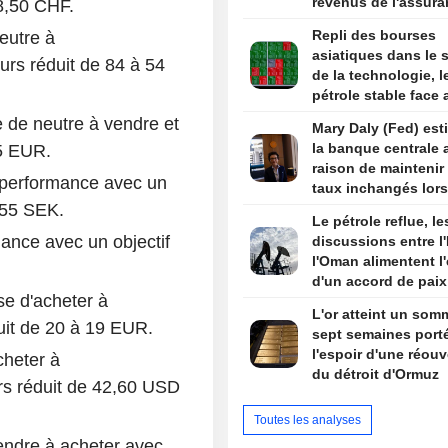
revenus de l'assur
8,50 CHF.
offshore
Repli des bourses
eutre à
asiatiques dans le s
urs réduit de 84 à 54
de la technologie, l
pétrole stable face 
négociations avec l'
de neutre à vendre et
Mary Daly (Fed) est
la banque centrale 
65 EUR.
raison de maintenir
performance avec un
taux inchangés lors
355 SEK.
réunion de juillet
Le pétrole reflue, le
ance avec un objectif
discussions entre l'
l'Oman alimentent l'
d'un accord de paix
e d'acheter à
les États-Unis
L'or atteint un som
uit de 20 à 19 EUR.
sept semaines port
l'espoir d'une réouv
cheter à
du détroit d'Ormuz
rs réduit de 42,60 USD
Toutes les analyses
ndre à acheter avec