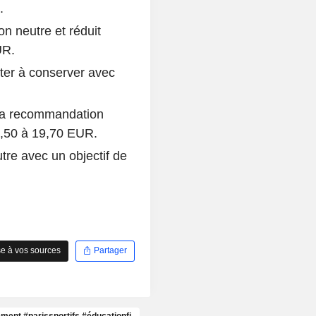
.
n neutre et réduit
UR.
er à conserver avec
sa recommandation
17,50 à 19,70 EUR.
tre avec un objectif de
e à vos sources
Partager