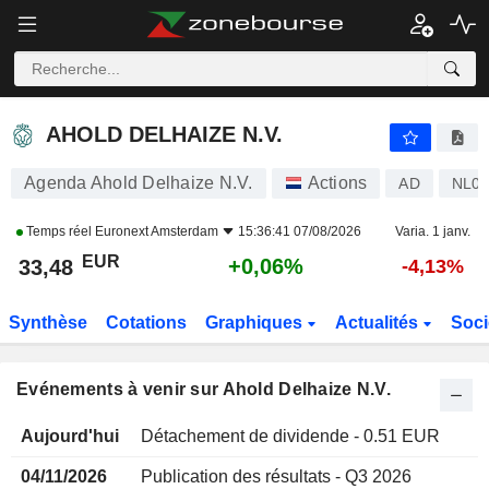
AHOLD DELHAIZE N.V.
AHOLD DELHAIZE N.V.
Agenda Ahold Delhaize N.V.
Actions
AD
NL00
Temps réel
Euronext Amsterdam
15:36:41 07/08/2026
Varia. 1 janv.
EUR
+0,06%
33,48
-4,13%
Synthèse
Cotations
Graphiques
Actualités
Soci
Evénements à venir sur Ahold Delhaize N.V.
Aujourd'hui
Détachement de dividende - 0.51 EUR
04/11/2026
Publication des résultats - Q3 2026