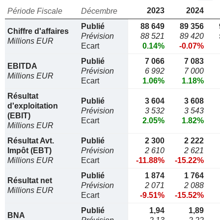
2023
2024
Période Fiscale
Décembre
Publié
88 649
89 356
Chiffre d'affaires
Prévision
88 521
89 420
Millions EUR
Ecart
0.14%
-0.07%
Publié
7 066
7 083
EBITDA
Prévision
6 992
7 000
Millions EUR
Ecart
1.06%
1.18%
Résultat
Publié
3 604
3 608
d'exploitation
Prévision
3 532
3 543
(EBIT)
Ecart
2.05%
1.82%
Millions EUR
Résultat Avt.
Publié
2 300
2 222
Impôt (EBT)
Prévision
2 610
2 621
Millions EUR
Ecart
-11.88%
-15.22%
Publié
1 874
1 764
Résultat net
Prévision
2 071
2 088
Millions EUR
Ecart
-9.51%
-15.52%
Publié
1,94
1,89
BNA