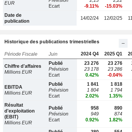
Prévision
2,13
2,22
EUR
Ecart
-9.11%
-15.03%
Date de
14/02/24
12/02/25
1
publication
Historique des publications trimestrielles
2024 Q4
2025 Q1
2
Période Fiscale
Juin
Publié
23 276
23 276
Chiffre d'affaires
Prévision
23 178
23 286
Millions EUR
Ecart
0.42%
-0.04%
Publié
1 841
1 818
EBITDA
Prévision
1 804
1 794
Millions EUR
Ecart
2.02%
1.35%
Résultat
Publié
958
890
d'exploitation
Prévision
949
874
(EBIT)
Ecart
0.92%
1.82%
Millions EUR
Publié
380
554