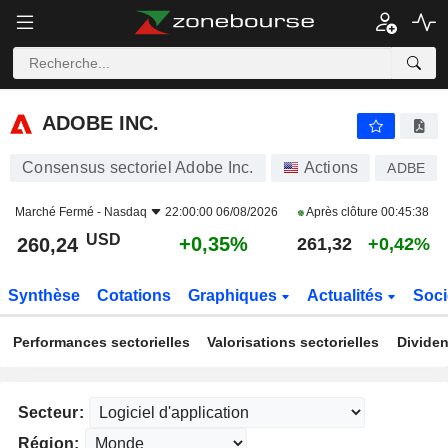
ADOBE INC.
260,24
$
+0,35%
ADOBE INC.
Consensus sectoriel Adobe Inc.
Actions
ADBE
Marché Fermé -
Nasdaq
22:00:00 06/08/2026
Après clôture
00:45:38
USD
+0,35%
260,24
261,32
+0,42%
Synthèse
Cotations
Graphiques
Actualités
Soci
Performances sectorielles
Valorisations sectorielles
Dividen
Secteur:
Région: