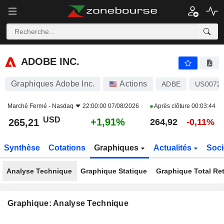
ADOBE INC.
265,21
$
+1,91%
ADOBE INC.
Graphiques Adobe Inc.
Actions
ADBE
US0072
Marché Fermé -
Nasdaq
22:00:00 07/08/2026
Après clôture
00:03:44
USD
+1,91%
265,21
264,92
-0,11%
Synthèse
Cotations
Graphiques
Actualités
Soci
Analyse Technique
Graphique Statique
Graphique Total Re
Graphique: Analyse Technique