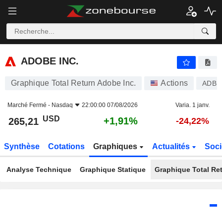
ADOBE INC.
265,21
$
+1,91%
ADOBE INC.
Graphique Total Return Adobe Inc.
Actions
ADBE
Marché Fermé -
Nasdaq
22:00:00 07/08/2026
Varia. 1 janv.
USD
+1,91%
265,21
-24,22%
Synthèse
Cotations
Graphiques
Actualités
Soci
Analyse Technique
Graphique Statique
Graphique Total Re