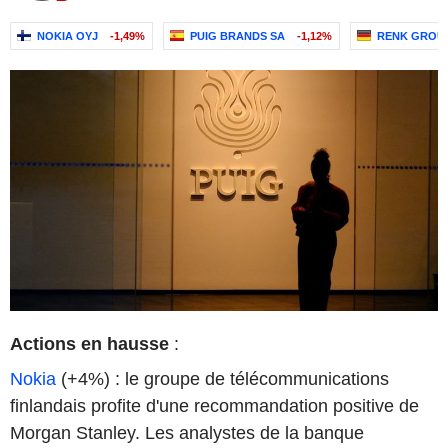
NOKIA OYJ
-1,49%
PUIG BRANDS SA
-1,12%
RENK GROU
Actions en hausse
:
Nokia
(+4%) : le groupe de télécommunications
finlandais profite d'une recommandation positive de
Morgan Stanley. Les analystes de la banque