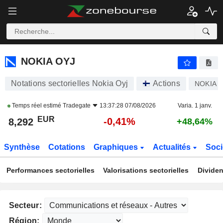
NOKIA OYJ
8,292
€
-0,41%
NOKIA OYJ
Notations sectorielles Nokia Oyj
Actions
NOKIA
Temps réel estimé
Tradegate
13:37:28 07/08/2026
Varia. 1 janv.
EUR
-0,41%
8,292
+48,64%
Synthèse
Cotations
Graphiques
Actualités
Soci
Performances sectorielles
Valorisations sectorielles
Dividen
Secteur:
Région: