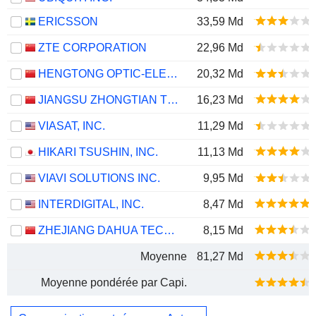
ERICSSON
33,59 Md
ZTE CORPORATION
22,96 Md
HENGTONG OPTIC-ELECTRIC CO., LTD.
20,32 Md
JIANGSU ZHONGTIAN TECHNOLOGY CO., LTD.
16,23 Md
VIASAT, INC.
11,29 Md
HIKARI TSUSHIN, INC.
11,13 Md
VIAVI SOLUTIONS INC.
9,95 Md
INTERDIGITAL, INC.
8,47 Md
ZHEJIANG DAHUA TECHNOLOGY CO., LTD.
8,15 Md
Moyenne
81,27 Md
Moyenne pondérée par Capi.