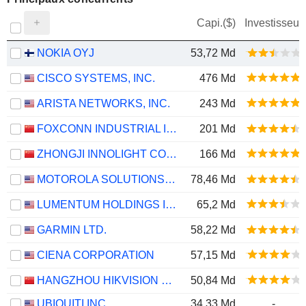
Capi.($)
Investisseur
NOKIA OYJ
53,72 Md
CISCO SYSTEMS, INC.
476 Md
ARISTA NETWORKS, INC.
243 Md
FOXCONN INDUSTRIAL INTERNET CO., LTD.
201 Md
ZHONGJI INNOLIGHT CO., LTD.
166 Md
MOTOROLA SOLUTIONS, INC.
78,46 Md
LUMENTUM HOLDINGS INC.
65,2 Md
GARMIN LTD.
58,22 Md
CIENA CORPORATION
57,15 Md
HANGZHOU HIKVISION DIGITAL TECHNOLOGY CO., LTD.
50,84 Md
UBIQUITI INC.
34,33 Md
-