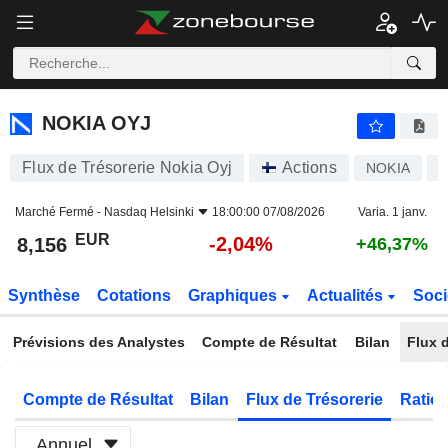
NOKIA OYJ
8,156
€
-2,04%
NOKIA OYJ
Flux de Trésorerie Nokia Oyj
Actions
NOKIA
F
Marché Fermé -
Nasdaq Helsinki
18:00:00 07/08/2026
Varia. 1 janv.
EUR
-2,04%
8,156
+46,37%
Synthèse
Cotations
Graphiques
Actualités
Soci
Prévisions des Analystes
Compte de Résultat
Bilan
Flux d
Compte de Résultat
Bilan
Flux de Trésorerie
Ratios
Annuel