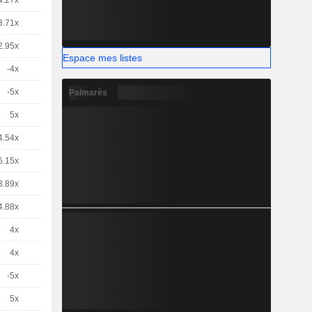
4.27x
1
-
EUR
3.71x
1
-
EUR
2.95x
1
-
EUR
Espace mes listes
-4x
1
-
CHF
-5x
1
-
CHF
Palmarès
5x
1
-
CHF
4.54x
1
-
EUR
6.15x
4
-
CHF
3.89x
1
-
EUR
4.88x
1
-
EUR
4x
1
-
CHF
4x
1
-
CHF
-5x
1
-
CHF
5x
1
-
CHF