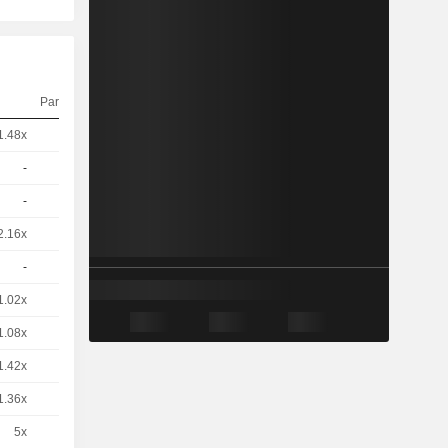
Parité
Cours
1.48x
2
-
CHF
-
1
-
EUR
-
1
-
EUR
2.16x
2
-
CHF
-
1
-
EUR
1.02x
1
-
EUR
1.08x
1
-
EUR
1.42x
2
-
EUR
1.36x
1
-
EUR
5x
1
-
EUR