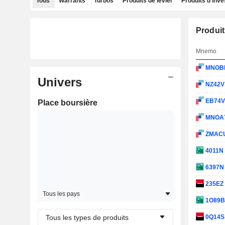
Tous
Warrants
Turbos
Produits de levier
Produits d'inv
Produit
Mnemo
MNOB
Univers
NZ42
EB74
Place boursière
MNOA
ZMAC
4011N
6397
235EZ
Tous les pays
1O89
Tous les types de produits
0Q14