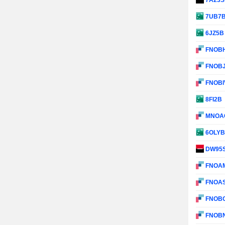
7A23
7UB7
6JZ5
FNOB
FNOB
FNOBI
8FI2B
MNOA
6OLY
DW95
FNOA
FNOA
FNOB
FNOB