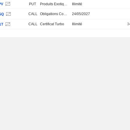
PV
PUT
Produits Exotiques
Illimité
CALL
Obligations Convertibles
24/05/2027
SQ
CALL
Certificat Turbo
Illimité
3
1T