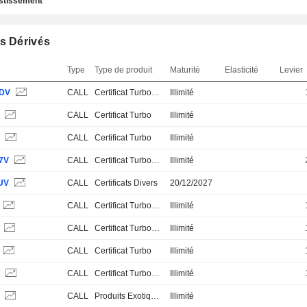
estissement
s Dérivés
Type
Type de produit
Maturité
Elasticité
Levier
DV
CALL
Certificat Turbo Stop Loss
Illimité
V
CALL
Certificat Turbo
Illimité
V
CALL
Certificat Turbo
Illimité
7V
CALL
Certificat Turbo Stop Loss
Illimité
UV
CALL
Certificats Divers
20/12/2027
CALL
Certificat Turbo Stop Loss
Illimité
N
CALL
Certificat Turbo Stop Loss
Illimité
CALL
Certificat Turbo
Illimité
B
CALL
Certificat Turbo Stop Loss
Illimité
S
CALL
Produits Exotiques
Illimité