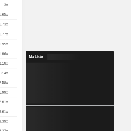
3x
1
-
EUR
1.65x
1
-
EUR
1.73x
1
-
EUR
1.77x
1
-
CHF
1.95x
1
-
EUR
1.96x
1
-
EUR
Ma Liste
2.18x
1
-
EUR
2.4x
1
-
EUR
2.58x
1
-
EUR
1.99x
1
-
EUR
2.81x
1
-
EUR
3.61x
4
-
CHF
3.39x
1
-
EUR