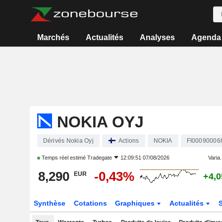
Marchés
Actualités
Analyses
Agenda
NOKIA OYJ
Dérivés Nokia Oyj
Actions
NOKIA
FI00090006
Temps réel estimé
Tradegate
12:09:51 07/08/2026
Varia.
8,290
-0,43%
EUR
+4,
Synthèse
Cotations
Graphiques
Actualités