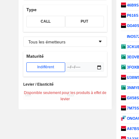
46B9
Type
P616
CALL
PUT
GG40
INOS7
Tous les émetteurs
3CKU
Maturité
3EOV
Indifférent
3FOX
U38W
Levier / Elasticité
3NMY
Disponible seulement pour les produits à effet de
GX58
levier
7M75
ONOA
A87B