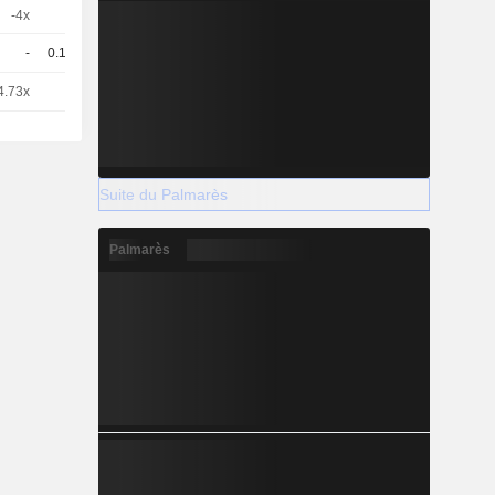
-4x
1
-
CHF
-
0.12
-
USD
4.73x
2
-
CHF
Suite du Palmarès
Palmarès