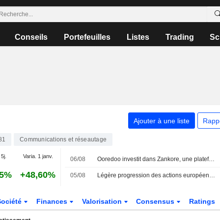
Conseils
Portefeuilles
Listes
Trading
Sc
Ajouter à une liste
Rapp
81
Communications et réseautage
 5j.
Varia. 1 janv.
06/08
Ooredoo investit dans Zankore, une plateforme indonésienne de calcul IA et de neocloud
05%
+48,60%
05/08
Légère progression des actions européennes cotées aux États-Unis sous forme d'ADR lors de la séance de mercredi
Société
Finances
Valorisation
Consensus
Ratings