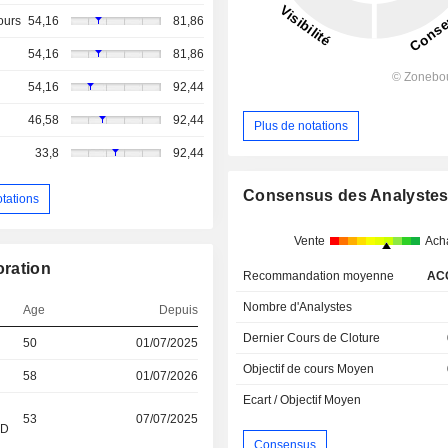
ours
54,16
81,86
54,16
81,86
54,16
92,44
46,58
92,44
Plus de notations
33,8
92,44
Consensus des Analyste
otations
Vente
Ach
oration
Recommandation moyenne
AC
Nombre d'Analystes
Age
Depuis
Dernier Cours de Cloture
50
01/07/2025
Objectif de cours Moyen
58
01/07/2026
Ecart / Objectif Moyen
53
07/07/2025
&D
Consensus