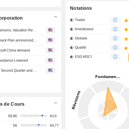
Notations
Corporation
Trader
Investisseur
A. O. Smith Faces Near-Term Earnings Risk; Easy Comparisons, Valuation Remain Supportive, Oppenheimer Says
Globale
Tranche Update on A. O. Smith Corporation's Equity Buyback Plan announced on December 14, 2007.
Qualité
n soft China demand
ESG MSCI
 Guidance Lowered
A. O. Smith Corporation Reports Earnings Results for the Second Quarter and Six Months Ended June 30, 2026
s de Cours
58,86
63,6
58
64,77