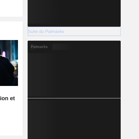
Suite du Palmarès
Palmarès
ion et