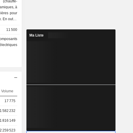
 (chauffe-
namiques, à
ières pour
. En outre,
traitement
11 500
Ma Liste
28 sites de
composants
lement en
électriques
 Etats-Unis
(8,5%) et
Volume
17 775
1 582 232
1 816 149
2 259 523