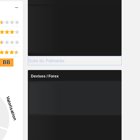
Suite du Palmarès
BB
Devises / Forex