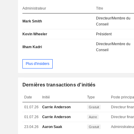
Administrateur
Titre
Directeur/Membre du
Mark Smith
Conseil
Kevin Wheeler
Président
Directeur/Membre du
Ilham Kadri
Conseil
Plus d'insiders
Dernières transactions d'initiés
Date
Initié
Type
Poste principa
01.07.26
Carrie Anderson
Gratuit
01.07.26
Carrie Anderson
Autre
23.04.26
Aaron Saak
Administrateu
Gratuit