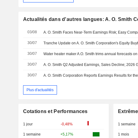
Actualités dans d'autres langues: A. O. Smith 
03/08
30/07
30/07
Water heater maker A.O. Smith trims annual forecasts o
30/07
A. O. Smith Q2 Adjusted Earnings, Sales Decline; 2026
30/07
Plus d'actualités
Cotations et Performances
Extrême
1 jour
-0,48%
1 semaine
1 semaine
+5,17%
1 mois