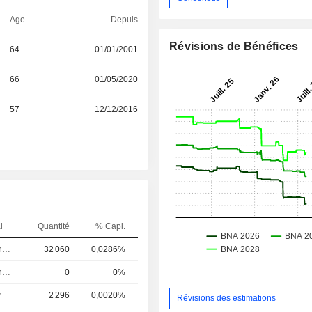
Age
Depuis
Révisions de Bénéfices
64
01/01/2001
66
01/05/2020
57
12/12/2016
l
Quantité
% Capi.
Directeur financier
32 060
0,0286%
Directeur financier
0
0%
r
2 296
0,0020%
Révisions des estimations