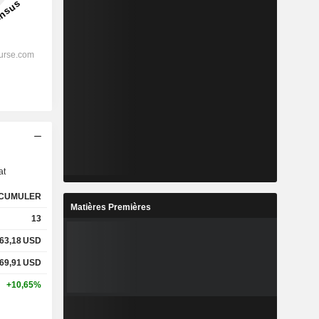
s
at
CUMULER
Matières Premières
13
63,18
USD
69,91
USD
+10,65%