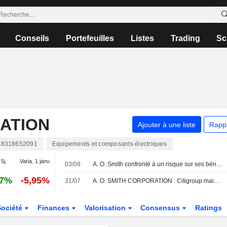
Conseils
Portefeuilles
Listes
Trading
Sc
RATION
Ajouter à une liste
Rapp
8318652091
Equipements et composants électriques
 5j.
Varia. 1 janv.
03/08
A. O. Smith confronté à un risque sur ses bénéfices à court terme ; Oppenheimer reste confiant sur la valorisation et les bases de comparaison favorables
17%
-5,95%
31/07
A. O. SMITH CORPORATION : Citigroup maintient sa recommandation neutre
Société
Finances
Valorisation
Consensus
Ratings