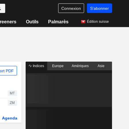
Connexion
S'abonner
reeners
Outils
Palmarès
Édition suisse
Indices
Europe
Amériques
Asie
ort PDF
MT
ZM
Agenda
Secteur
Dérivés
Fonds et ETFs