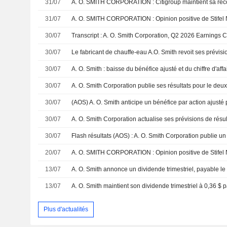
31/07
A. O. SMITH CORPORATION : Citigroup maintient sa re
31/07
A. O. SMITH CORPORATION : Opinion positive de Stifel 
30/07
Transcript : A. O. Smith Corporation, Q2 2026 Earnings Ca
30/07
30/07
30/07
30/07
30/07
30/07
20/07
A. O. SMITH CORPORATION : Opinion positive de Stifel 
13/07
A. O. Smith annonce un dividende trimestriel, payable l
13/07
Plus d'actualités