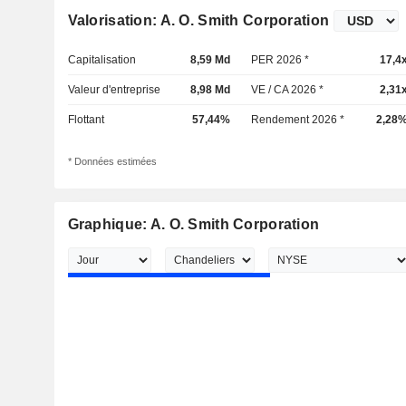
Valorisation: A. O. Smith Corporation
Capitalisation
8,59 Md
PER 2026 *
17,4
Valeur d'entreprise
8,98 Md
VE / CA 2026 *
2,31
Flottant
57,44%
Rendement 2026 *
2,28
* Données estimées
Graphique: A. O. Smith Corporation