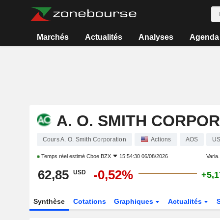
Marchés
Actualités
Analyses
Agenda
A. O. SMITH CORPO
Cours A. O. Smith Corporation
Actions
AOS
US
Temps réel estimé
Cboe BZX
15:54:30 06/08/2026
Varia.
62,85
-0,52%
USD
+5,
Synthèse
Cotations
Graphiques
Actualités