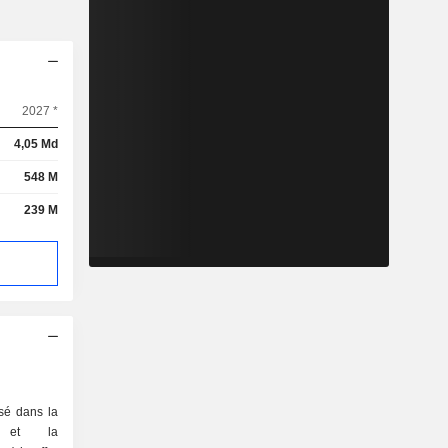
2027 *
4,05 Md
548 M
239 M
isé dans la
on et la