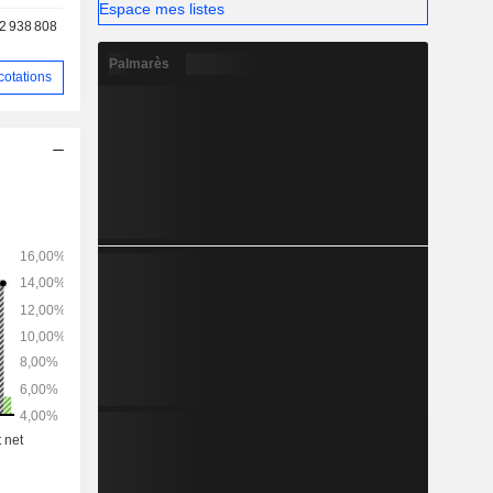
Espace mes listes
2 938 808
Palmarès
cotations