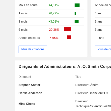
Mois en cours
+4,61%
Année en c
1 mois
+0,72%
1 an
3 mois
+3,01%
3 ans
6 mois
-20,36%
5 ans
Année en cours
-5,95%
10 ans
Plus de cotations
Plus de c
Dirigeants et Administrateurs: A. O. Smith Corp
Dirigeant
Titre
Stephen Shafer
Directeur Général
Carrie Anderson
Directeur Financier/CFO
Directeur
Ming Cheng
Technique/Scientifique/R