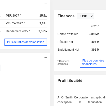
x
PER 2027 *
15,5x
Finances
x
VE / CA 2027 *
2,18x
2026 *
%
Rendement 2027 *
2,35%
Chiffre d'affaires
3,89 Md
Résultat net
497 M
Plus de ratios de valorisation
Endettement Net
392 M
Plus de données
* Données
estimées
financières
Profil Société
A. O. Smith Corporation est spécial
conception, la fabricati