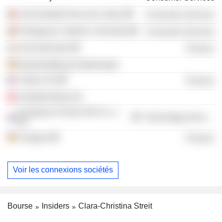
Universidade Nova de Lisboa
Consumer Services
Portuguese Catholic University
Consumer Services
UniCredit SpA
Finance
Bundesstiftung Kinderhospiz
Coface SA
Finance
Vontobel Bank AG
European FinTech IPO Co. 1
Technology Services
BV
Cologne
Finance
Voir les connexions sociétés
Bourse
Insiders
Clara-Christina Streit