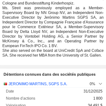
Cologne and Bundesstiftung Kinderhospiz.
Ms. Streit was previously employed as a Member-
Supervisory Board by NN Group NV, an Independent Non-
Executive Director by Jerónimo Martins SGPS SA, an
Independent Director by Compagnie Française d'Assurance
pour le Commerce Extérieur SA, a Member-Supervisory
Board by Delta Lloyd NV, an Independent Non-Executive
Director by Vontobel Holding AG, a Senior Partner by
McKinsey & Co., Inc., and an Operating Partner by
European FinTech IPO Co. 1 BV.
She also served on the board at UniCredit SpA and Coface
SA. She received her MBA from the University of St. Gallen.
Détentions connues dans des sociétés publiques
Nombre
Date de
JERONIMO MARTINS, SGPS S.A.
0%
Société
Date
d'actions
Valorisation
valorisation
31/12/2025
1 800
34 491 $