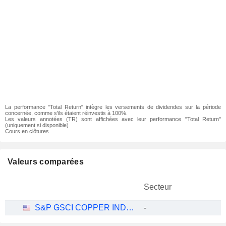
La performance "Total Return" intègre les versements de dividendes sur la période
concernée, comme s'ils étaient réinvestis à 100%.
Les valeurs annotées (TR) sont affichées avec leur performance "Total Return"
(uniquement si disponible)
Cours en clôtures
Valeurs comparées
Secteur
S&P GSCI COPPER INDEX 2
-