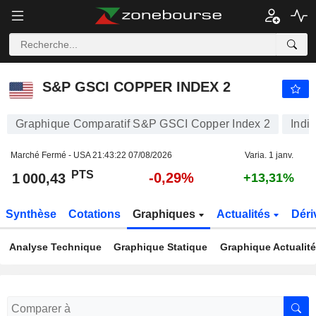
S&P GSCI COPPER INDEX 2
1 000,43
PTS
-0,29%
S&P GSCI COPPER INDEX 2
Graphique Comparatif S&P GSCI Copper Index 2
Indi
Marché Fermé - USA
21:43:22 07/08/2026
Varia. 1 janv.
PTS
-0,29%
1 000,43
+13,31%
Synthèse
Cotations
Graphiques
Actualités
Déri
Analyse Technique
Graphique Statique
Graphique Actualit