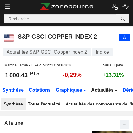
S&P GSCI COPPER INDEX 2
1 000,43
PTS
-0,29%
S&P GSCI COPPER INDEX 2
Actualités S&P GSCI Copper Index 2
Indice
Marché Fermé - USA
21:43:22 07/08/2026
Varia. 1 janv.
PTS
-0,29%
1 000,43
+13,31%
Synthèse
Cotations
Graphiques
Actualités
Déri
Synthèse
Toute l'actualité
Actualités des composants de l'i
A la une