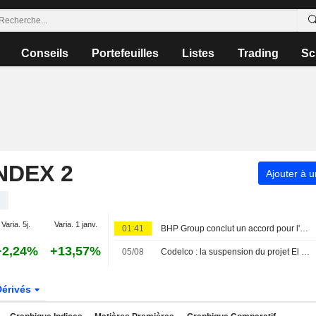
Conseils
Portefeuilles
Listes
Trading
Sc
NDEX 2
Ajouter à u
Varia. 5j.
Varia. 1 janv.
01:41
BHP Group conclut un accord pour l'exploration conjointe des projets de cuivre de Kobrea en Argentine
+2,24%
+13,57%
05/08
Codelco : la suspension du projet El Teniente pourrait durer deux ans, selon le syndicat
Dérivés