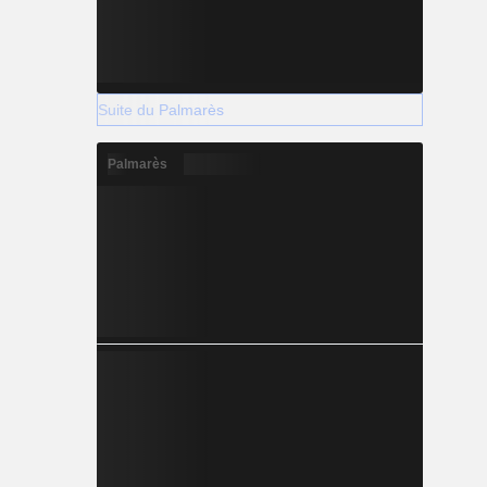
Suite du Palmarès
Palmarès