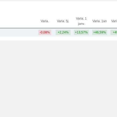
Varia. 1
Varia.
Varia. 5j.
Varia. 1an
Var
janv.
-0,08%
+2,24%
+13,57%
+46,59%
+4