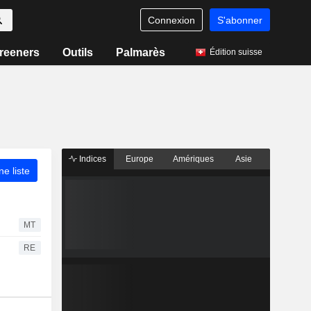
Connexion
S'abonner
reeners
Outils
Palmarès
Édition suisse
Indices
Europe
Amériques
Asie
ne liste
MT
RE