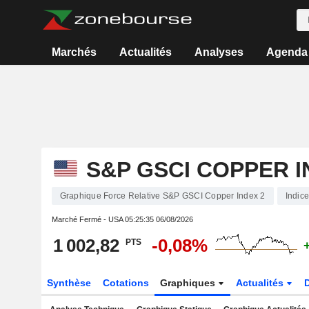
Marchés
Actualités
Analyses
Agenda
S&P GSCI COPPER I
Graphique Force Relative S&P GSCI Copper Index 2
Indice
Marché Fermé - USA
05:25:35 06/08/2026
1 002,82
-0,08%
PTS
Synthèse
Cotations
Graphiques
Actualités