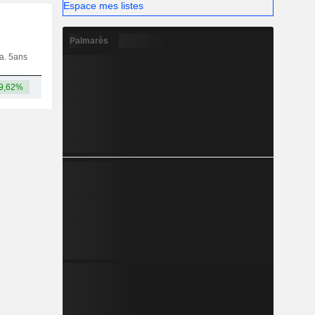
Espace mes listes
Palmarès
ia. 5ans
Capi.
CT
MT
LT
9,62%
-