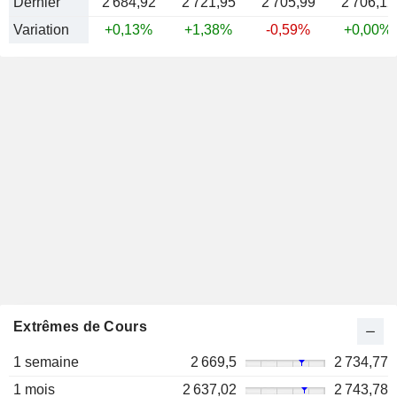
Dernier
2 684,92
2 721,95
2 705,99
2 706,12
Variation
+0,13%
+1,38%
-0,59%
+0,00%
Extrêmes de Cours
1 semaine
2 669,5
2 734,77
1 mois
2 637,02
2 743,78