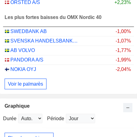
ORSTED A/S
+2,23%
Les plus fortes baisses du OMX Nordic 40
SWEDBANK AB
-1,00%
SVENSKA HANDELSBANKEN AB
-1,07%
AB VOLVO
-1,77%
PANDORA A/S
-1,99%
NOKIA OYJ
-2,04%
Voir le palmarès
Graphique
Durée
Période