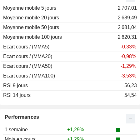
Moyenne mobile 5 jours
2011
-18,58%
2 707,01
Moyenne mobile 20 jours
2010
+33,23%
2 689,49
Moyenne mobile 50 jours
2009
+32,54%
2 681,04
Moyenne mobile 100 jours
2008
-50,52%
2 620,31
Ecart cours / (MMA5)
2007
+4,67%
-0,33%
Ecart cours / (MMA20)
2006
+18,56%
-0,98%
Ecart cours / (MMA50)
2005
+27,09%
-1,29%
Ecart cours / (MMA100)
2004
+12,17%
-3,53%
RSI 9 jours
2003
+18,25%
56,23
RSI 14 jours
2002
-39,54%
54,54
Performances
1 semaine
+1,29%
Mois en cours
+1,29%