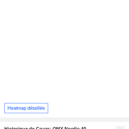
Heatmap détaillée
Historique de Cours: OMX Nordic 40