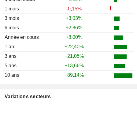
1 mois
-0,15%
3 mois
+3,03%
6 mois
+2,86%
Année en cours
+8,00%
1 an
+22,40%
3 ans
+21,05%
5 ans
+13,66%
10 ans
+89,14%
Variations secteurs