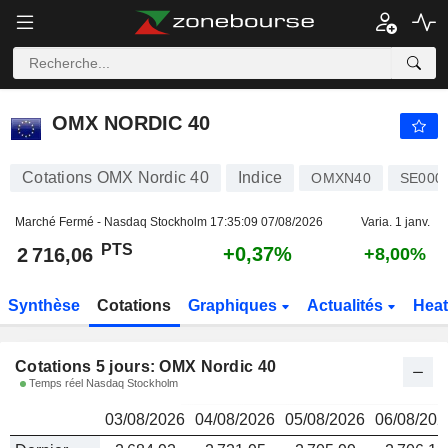
OMX NORDIC 40
2 716,06
PTS
OMX NORDIC 40
Cotations OMX Nordic 40
Indice
OMXN40
SE000
Marché Fermé - Nasdaq Stockholm
17:35:09 07/08/2026
Varia. 1 janv.
PTS
+0,37%
2 716,06
+8,00%
Synthèse
Cotations
Graphiques
Actualités
Hea
Cotations 5 jours: OMX Nordic 40
Temps réel Nasdaq Stockholm
03/08/2026
04/08/2026
05/08/2026
06/08/202