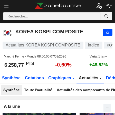
KOREA KOSPI COMPOSITE
6 258,77
PTS
-0,60%
KOREA KOSPI COMPOSITE
Actualités KOREA KOSPI COMPOSITE
Indice
KOS
Marché Fermé - Monde
08:50:00 07/08/2026
Varia. 1 janv.
PTS
-0,60%
6 258,77
+48,52%
Synthèse
Cotations
Graphiques
Actualités
Déri
Synthèse
Toute l'actualité
Actualités des composants de l'i
A la une