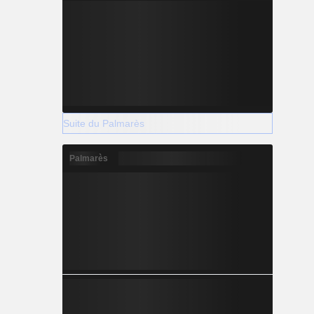
Suite du Palmarès
Palmarès