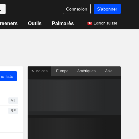
Connexion
S'abonner
reeners
Outils
Palmarès
Édition suisse
Indices
Europe
Amériques
Asie
ne liste
MT
RE