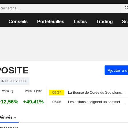
Conseils
Portefeuilles
Listes
Trading
Sc
OSITE
Ajouter à u
KRD020020008
Varia. 5j.
Varia. 1 janv.
09:37
La Bourse de Corée du Sud plonge de 5 % plombée par la tech ; Samsung perd 6 %, SK Hynix 10 %
+12,56%
+49,41%
05/08
Les actions atteignent un sommet de trois semaines portées par les semi-conducteurs ; les devises à un niveau record
Dérivés