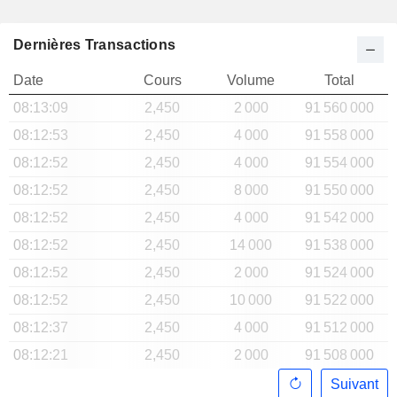
Dernières Transactions
Date
Cours
Volume
Total
08:13:09
2,450
2 000
91 560 000
08:12:53
2,450
4 000
91 558 000
08:12:52
2,450
4 000
91 554 000
08:12:52
2,450
8 000
91 550 000
08:12:52
2,450
4 000
91 542 000
08:12:52
2,450
14 000
91 538 000
08:12:52
2,450
2 000
91 524 000
08:12:52
2,450
10 000
91 522 000
08:12:37
2,450
4 000
91 512 000
08:12:21
2,450
2 000
91 508 000
Suivant