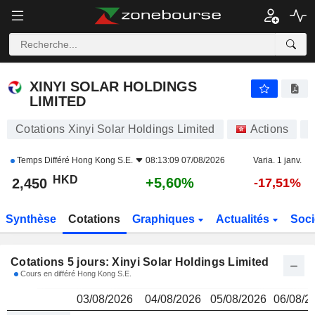
XINYI SOLAR HOLDINGS LIMITED
2,450
$
XINYI SOLAR HOLDINGS
LIMITED
Cotations Xinyi Solar Holdings Limited
Actions
9
Temps Différé
Hong Kong S.E.
08:13:09 07/08/2026
Varia. 1 janv.
HKD
+5,60%
2,450
-17,51%
Synthèse
Cotations
Graphiques
Actualités
Soci
Cotations 5 jours: Xinyi Solar Holdings Limited
Cours en différé Hong Kong S.E.
03/08/2026
04/08/2026
05/08/2026
06/08/2