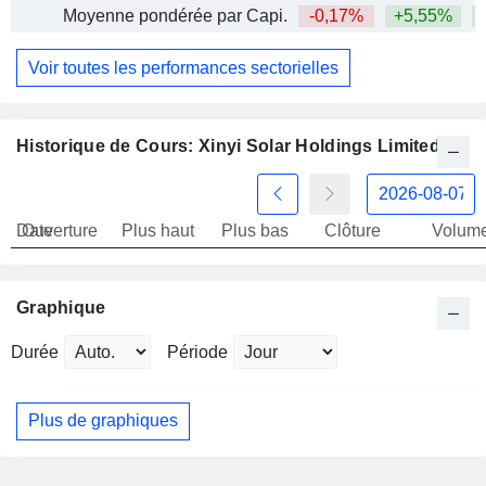
Moyenne pondérée par Capi.
-0,17%
+5,55%
+
Voir toutes les performances sectorielles
Historique de Cours: Xinyi Solar Holdings Limited
Date
Ouverture
Plus haut
Plus bas
Clôture
Volum
Graphique
Durée
Période
Plus de graphiques