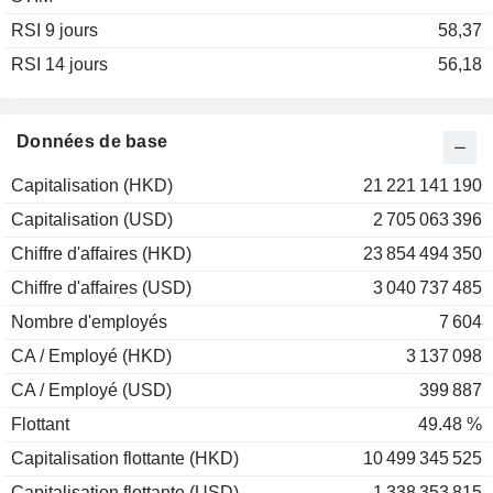
RSI 9 jours
58,37
RSI 14 jours
56,18
Données de base
Capitalisation (HKD)
21 221 141 190
Capitalisation (USD)
2 705 063 396
Chiffre d'affaires (HKD)
23 854 494 350
Chiffre d'affaires (USD)
3 040 737 485
Nombre d'employés
7 604
CA / Employé (HKD)
3 137 098
CA / Employé (USD)
399 887
Flottant
49.48 %
Capitalisation flottante (HKD)
10 499 345 525
Capitalisation flottante (USD)
1 338 353 815