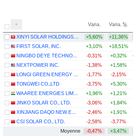
Varia.
Varia. 5j.
XINYI SOLAR HOLDINGS LIMITED
+5,60%
+11,36%
FIRST SOLAR, INC.
+3,10%
+18,51%
+
NINGBO DEYE TECHNOLOGY GROUP CO., LTD.
-0,31%
+0,32%
+
NEXTPOWER INC.
-1,38%
+1,58%
+
LONGI GREEN ENERGY TECHNOLOGY CO., LTD.
-1,77%
-2,15%
TONGWEI CO.,LTD
-3,75%
+5,30%
WAAREE ENERGIES LIMITED
+1,96%
+1,21%
JINKO SOLAR CO., LTD.
-3,06%
+1,84%
XINJIANG DAQO NEW ENERGY CO.,LTD.
-2,46%
+1,91%
CSI SOLAR CO., LTD.
-2,58%
-3,77%
Moyenne
-0,47%
+3,47%
+