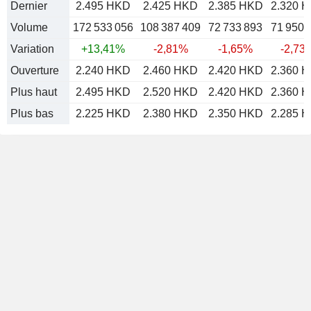
Dernier
2.495 HKD
2.425 HKD
2.385 HKD
2.320 
Volume
172 533 056
108 387 409
72 733 893
71 950 
Variation
+13,41%
-2,81%
-1,65%
-2,73
Ouverture
2.240 HKD
2.460 HKD
2.420 HKD
2.360 
Plus haut
2.495 HKD
2.520 HKD
2.420 HKD
2.360 
Plus bas
2.225 HKD
2.380 HKD
2.350 HKD
2.285 