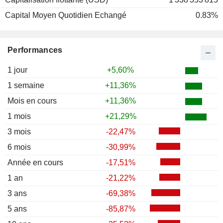
Capital Moyen Quotidien Echangé
0.83%
Performances
1 jour
+5,60%
1 semaine
+11,36%
Mois en cours
+11,36%
1 mois
+21,29%
3 mois
-22,47%
6 mois
-30,99%
Année en cours
-17,51%
1 an
-21,22%
3 ans
-69,38%
5 ans
-85,87%