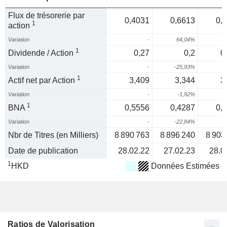
Flux de trésorerie par
0,4031
0,6613
0,
1
action
Variation
-
64,04%
-
1
Dividende / Action
0,27
0,2
0
Variation
-
-25,93%
1
Actif net par Action
3,409
3,344
3
Variation
-
-1,92%
1
BNA
0,5556
0,4287
0,
Variation
-
-22,84%
Nbr de Titres (en Milliers)
8 890 763
8 896 240
8 903
Date de publication
28.02.22
27.02.23
28.0
1
HKD
Données Estimées
Ratios de Valorisation