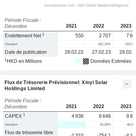
Période Fiscale :
2021
2022
2023
Décembre
1
Endettement Net
550
2 707
7 68
Variation
-
392,18%
183,7
Date de publication
28.02.22
27.02.23
28.02.2
1
HKD en Millions
Données Estimées
Flux de Trésorerie Prévisionnel: Xinyi Solar
Holdings Limited
Période Fiscale :
2021
2022
2023
Décembre
1
CAPEX
4 938
6 646
9 89
Variation
-
34,58%
48,8
Flux de trésorerie libre
-1 310
-754,1
-4 10