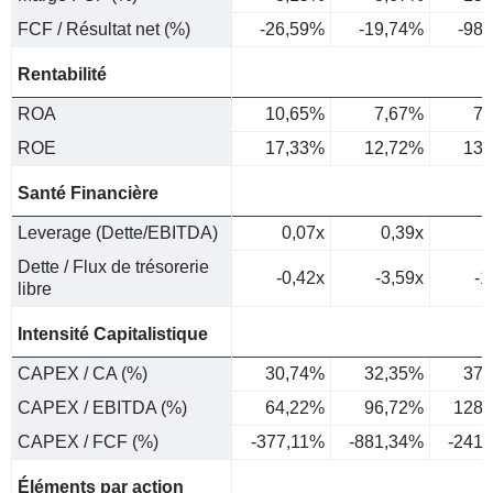
FCF / Résultat net (%)
-26,59%
-19,74%
-98
Rentabilité
ROA
10,65%
7,67%
7,
ROE
17,33%
12,72%
13,
Santé Financière
Leverage (Dette/EBITDA)
0,07x
0,39x
Dette / Flux de trésorerie
-0,42x
-3,59x
-1
libre
Intensité Capitalistique
CAPEX / CA (%)
30,74%
32,35%
37,
CAPEX / EBITDA (%)
64,22%
96,72%
128,
CAPEX / FCF (%)
-377,11%
-881,34%
-241
Éléments par action