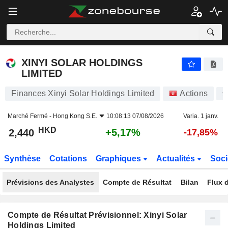
XINYI SOLAR HOLDINGS LIMITED
2,440
$
+5,17%
XINYI SOLAR HOLDINGS
LIMITED
Finances Xinyi Solar Holdings Limited
Actions
9
Marché Fermé -
Hong Kong S.E.
10:08:13 07/08/2026
Varia. 1 janv.
HKD
+5,17%
2,440
-17,85%
Synthèse
Cotations
Graphiques
Actualités
Soci
Prévisions des Analystes
Compte de Résultat
Bilan
Flux d
Compte de Résultat Prévisionnel: Xinyi Solar
Holdings Limited