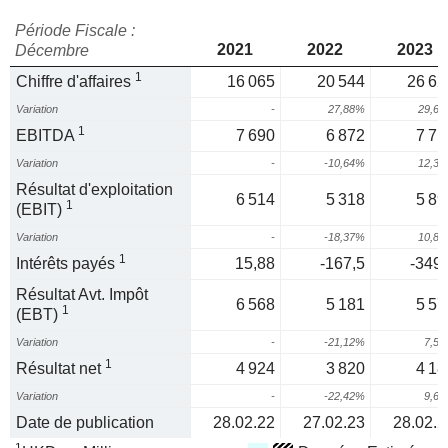
Période Fiscale :
2021
2022
2023
Décembre
1
Chiffre d'affaires
16 065
20 544
26 62
Variation
-
27,88%
29,6
1
EBITDA
7 690
6 872
7 71
Variation
-
-10,64%
12,3
Résultat d'exploitation
6 514
5 318
5 89
1
(EBIT)
Variation
-
-18,37%
10,8
1
Intérêts payés
15,88
-167,5
-349,
Résultat Avt. Impôt
6 568
5 181
5 57
1
(EBT)
Variation
-
-21,12%
7,5
1
Résultat net
4 924
3 820
4 18
Variation
-
-22,42%
9,6
Date de publication
28.02.22
27.02.23
28.02.2