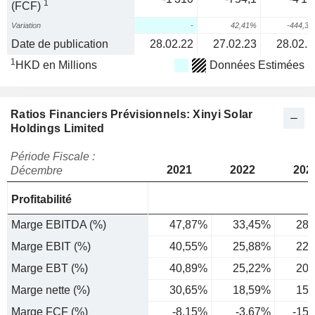
1
(FCF)
Variation
-
42,41%
-444,3
Date de publication
28.02.22
27.02.23
28.02.2
1
HKD en Millions
Données Estimées
Ratios Financiers Prévisionnels: Xinyi Solar
Holdings Limited
Période Fiscale :
2021
2022
202
Décembre
Profitabilité
Marge EBITDA (%)
47,87%
33,45%
28,
Marge EBIT (%)
40,55%
25,88%
22,
Marge EBT (%)
40,89%
25,22%
20,
Marge nette (%)
30,65%
18,59%
15,
Marge FCF (%)
-8,15%
-3,67%
-15