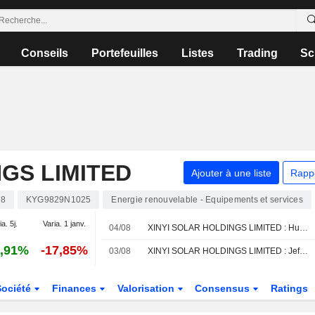
Conseils
Portefeuilles
Listes
Trading
Sc
NGS LIMITED
Ajouter à une liste
Rapp
68
KYG9829N1025
Energie renouvelable - Equipements et services
ia. 5j.
Varia. 1 janv.
04/08
XINYI SOLAR HOLDINGS LIMITED : Huatai Research optimiste sur le dossier
,91%
-17,85%
03/08
XINYI SOLAR HOLDINGS LIMITED : Jefferies & Co. toujours positif
Société
Finances
Valorisation
Consensus
Ratings