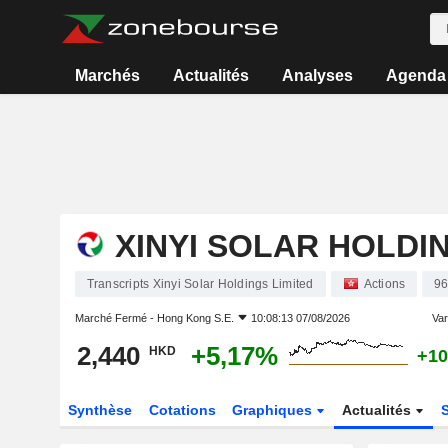
Marchés
Actualités
Analyses
Agenda
XINYI SOLAR HOLDI
Transcripts Xinyi Solar Holdings Limited
Actions
9
Marché Fermé -
Hong Kong S.E.
10:08:13 07/08/2026
Var
2,440
+5,17%
HKD
+10
Synthèse
Cotations
Graphiques
Actualités