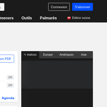
Connexion
S'abonner
reeners
Outils
Palmarès
Édition suisse
Indices
Europe
Amériques
Asie
ort PDF
ZM
ZM
Agenda
Secteur
Dérivés
Fonds et ETFs