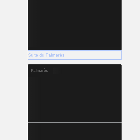
Suite du Palmarès
Palmarès