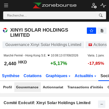
XINYI SOLAR HOLDINGS LIMITED
2,440
$
+5,17%
XINYI SOLAR HOLDINGS
LIMITED
Gouvernance Xinyi Solar Holdings Limited
Actions
Marché Fermé -
Hong Kong S.E.
10:08:13 07/08/2026
Varia. 1 janv.
HKD
+5,17%
2,440
-17,85%
Synthèse
Cotations
Graphiques
Actualités
Soci
Profil
Gouvernance
Actionnariat
Transactions d'initiés
Comité Exécutif: Xinyi Solar Holdings Limited