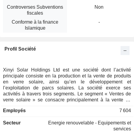
Controverses Subventions
Non
fiscales
Conforme à la finance
-
Islamique
Profil Société
Xinyi Solar Holdings Ltd est une société dont l’activité
principale consiste en la production et la vente de produits
en verre solaire, ainsi qu’en le développement et
l’exploitation de parcs solaires. La société exerce ses
activités à travers trois segments. Le segment « Ventes de
verre solaire » se consacre principalement à la vente de
verre solaire. Le segment des parcs solaires est
Employés
7 604
principalement impliqué dans le développement de parcs
solaires et la production d'énergie solaire. Le segment «
Secteur
Energie renouvelable - Equipements et
Autres » est principalement impliqué dans les services
services
d'ingénierie, d'approvisionnement et de construction (EPC)