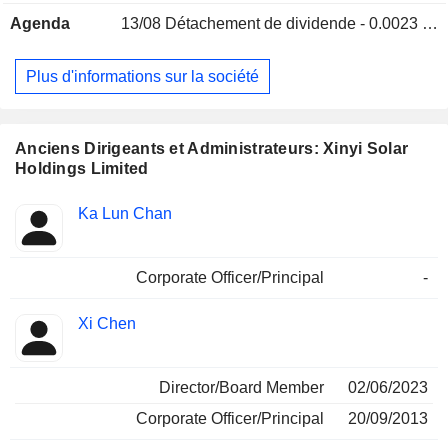
ainsi que dans la vente de produits miniers. Les produits de
Agenda
13/08
Détachement de dividende - 0.0023 HKD
la société comprennent du verre solaire ultra-clair à motifs
(brut et trempé), du verre à revêtement antireflet et du verre
arrière. La société exerce principalement ses activités sur le
Plus d'informations sur la société
marché national et sur les marchés étrangers.
Anciens Dirigeants et Administrateurs: Xinyi Solar
Holdings Limited
Fonctions
Ka Lun Chan
Insider
occupées
Corporate Officer/Principal
-
Xi Chen
Director/Board Member
02/06/2023
Corporate Officer/Principal
20/09/2013