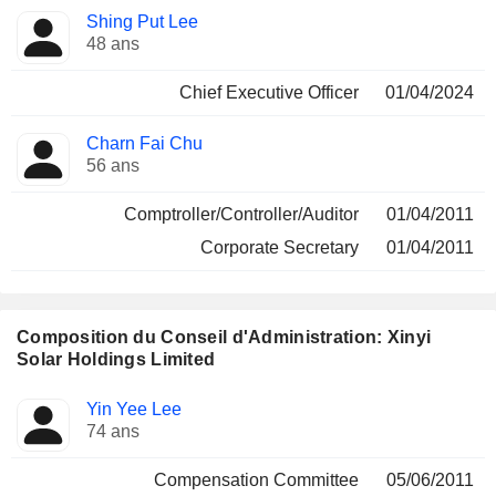
Fonctions
Shing Put Lee
Dirigeant
occupées
48 ans
Chief Executive Officer
01/04/2024
Charn Fai Chu
56 ans
Comptroller/Controller/Auditor
01/04/2011
Corporate Secretary
01/04/2011
Composition du Conseil d'Administration: Xinyi
Solar Holdings Limited
Administrateur
Comités
Yin Yee Lee
74 ans
Compensation Committee
05/06/2011