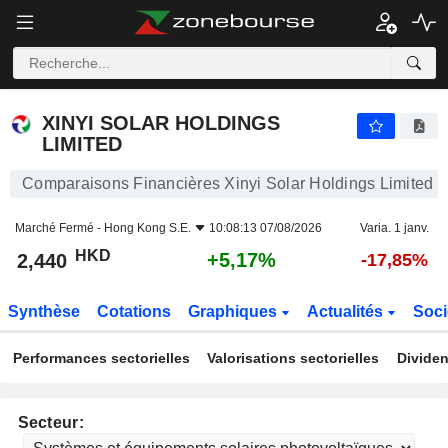
XINYI SOLAR HOLDINGS LIMITED
2,440
$
+5,17%
XINYI SOLAR HOLDINGS
LIMITED
Comparaisons Financières Xinyi Solar Holdings Limited
Marché Fermé -
Hong Kong S.E.
10:08:13 07/08/2026
Varia. 1 janv.
HKD
+5,17%
2,440
-17,85%
Synthèse
Cotations
Graphiques
Actualités
Soci
Performances sectorielles
Valorisations sectorielles
Dividen
Secteur: