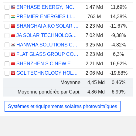
ENPHASE ENERGY, INC.
1,47 Md
11,69%
PREMIER ENERGIES LIMITED
763 M
14,38%
SHANGHAI AIKO SOLAR ENERGY CO.,LTD.
2,23 Md
-11,67%
JA SOLAR TECHNOLOGY CO., LTD.
7,02 Md
-9,38%
HANWHA SOLUTIONS CORPORATION
9,25 Md
-4,82%
FLAT GLASS GROUP CO., LTD.
2,23 Md
6,3%
SHENZHEN S.C NEW ENERGY TECHNOLOGY CORPORATION
2,21 Md
16,92%
GCL TECHNOLOGY HOLDINGS LIMITED
2,06 Md
-19,88%
Moyenne
4,45 Md
0,46%
Moyenne pondérée par Capi.
4,86 Md
6,99%
Systèmes et équipements solaires photovoltaïques