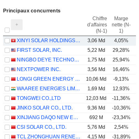
Principaux concurrents
Chiffre
Marge
d'affaires
nette (N-
E
(N-1)
1)
XINYI SOLAR HOLDINGS LIMITED
3,06 Md
4,05%
FIRST SOLAR, INC.
5,22 Md
29,28%
NINGBO DEYE TECHNOLOGY GROUP CO., LTD.
1,75 Md
25,94%
NEXTPOWER INC.
3,56 Md
16,46%
LONGI GREEN ENERGY TECHNOLOGY CO., LTD.
10,06 Md
-9,13%
WAAREE ENERGIES LIMITED
1,69 Md
12,93%
TONGWEI CO.,LTD
12,03 Md
-11,36%
JINKO SOLAR CO., LTD.
9,36 Md
-10,36%
XINJIANG DAQO NEW ENERGY CO.,LTD.
692 M
-23,34%
CSI SOLAR CO., LTD.
5,76 Md
2,54%
TCL ZHONGHUAN RENEWABLE ENERGY TECHNOLOGY CO.,LTD.
4,15 Md
-31,89%