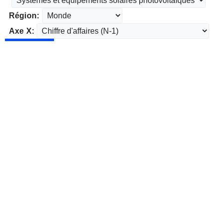
Région:
Axe X: