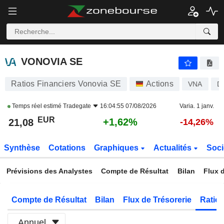
VONOVIA SE
21,08
€
+1,62%
VONOVIA SE
Ratios Financiers Vonovia SE
Actions
VNA
D
Temps réel estimé
Tradegate
16:04:55 07/08/2026
Varia. 1 janv.
EUR
+1,62%
21,08
-14,26%
Synthèse
Cotations
Graphiques
Actualités
Soci
Prévisions des Analystes
Compte de Résultat
Bilan
Flux d
Compte de Résultat
Bilan
Flux de Trésorerie
Ratios
Annuel