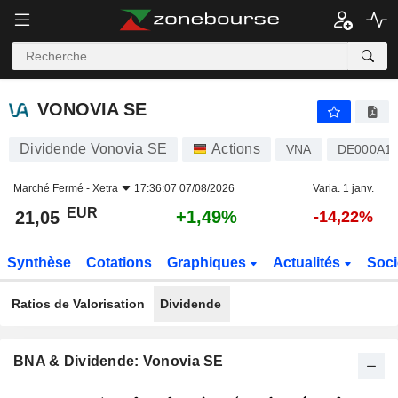
VONOVIA SE
21,05
€
+1,49%
VONOVIA SE
Dividende Vonovia SE
Actions
VNA
DE000A1
Marché Fermé -
Xetra
17:36:07 07/08/2026
Varia. 1 janv.
EUR
+1,49%
21,05
-14,22%
Synthèse
Cotations
Graphiques
Actualités
Soci
Ratios de Valorisation
Dividende
BNA & Dividende: Vonovia SE