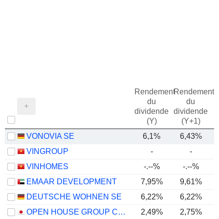
Rendement
Rendement
du
du
dividende
dividende
(Y)
(Y+1)
VONOVIA SE
6,1%
6,43%
VINGROUP
-
-
VINHOMES
-.--%
-.--%
EMAAR DEVELOPMENT
7,95%
9,61%
DEUTSCHE WOHNEN SE
6,22%
6,22%
OPEN HOUSE GROUP CO., LTD.
2,49%
2,75%