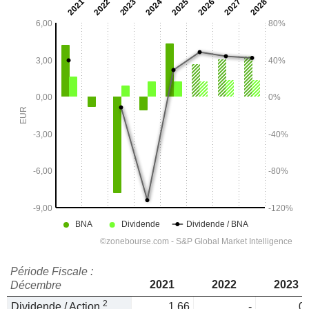
Période Fiscale :
2021
2022
2023
Décembre
2
Dividende / Action
1,66
-
0,