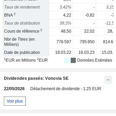
Taux de rendement
3,42%
-
3,15
2
BNA
4,22
-0,82
-7
Taux de distribution
39,3%
-
-11,5
2
Cours de référence
48,50
22,02
28,5
Nbr de Titres (en
776 597
795 850
814 64
Milliers)
Date de publication
18.03.22
16.03.23
15.03.2
1
2
EUR en Millions
EUR
Données Estimées
Dividendes passés: Vonovia SE
22/05/2026
Détachement de dividende - 1.25 EUR
Voir plus