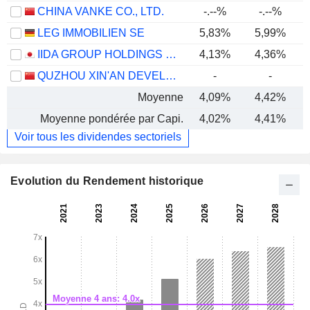
CHINA VANKE CO., LTD.
-.--%
-.--%
LEG IMMOBILIEN SE
5,83%
5,99%
IIDA GROUP HOLDINGS CO., LTD.
4,13%
4,36%
QUZHOU XIN'AN DEVELOPMENT CO., LTD.
-
-
Moyenne
4,09%
4,42%
Moyenne pondérée par Capi.
4,02%
4,41%
Voir tous les dividendes sectoriels
Evolution du Rendement historique