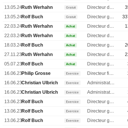
13.05.24
Ruth Werhahn
Directeur des ressources humaines
3
Gratuit
13.05.24
Rolf Buch
Directeur general
33
Gratuit
22.03.24
Ruth Werhahn
Directeur des ressources humaines
1
Achat
22.03.24
Ruth Werhahn
Directeur des ressources humaines
Achat
18.03.24
Rolf Buch
Directeur general
2
Achat
27.11.23
Ruth Werhahn
Directeur des ressources humaines
2
Achat
05.07.23
Rolf Buch
Directeur general
Achat
16.06.23
Philip Grosse
Directeur financier
Exercice
16.06.23
Christian Ulbrich
Administrateur
Exercice
16.06.23
Christian Ulbrich
Administrateur
Exercice
13.06.23
Rolf Buch
Directeur general
Exercice
13.06.23
Rolf Buch
Directeur general
Exercice
13.06.23
Rolf Buch
Directeur general
Exercice