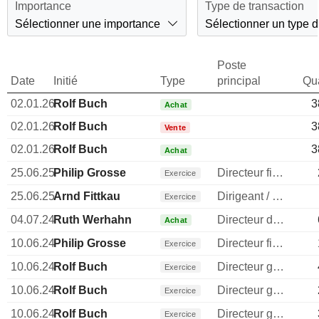
Importance
Type de transaction
Sélectionner une importance
Sélectionner un type d
Poste
Date
Initié
Type
principal
Qua
02.01.26
Rolf Buch
3
Achat
02.01.26
Rolf Buch
3
Vente
02.01.26
Rolf Buch
3
Achat
25.06.25
Philip Grosse
Directeur financier
Exercice
25.06.25
Arnd Fittkau
Dirigeant / cadre principal
Exercice
04.07.24
Ruth Werhahn
Directeur des ressources humaines
Achat
10.06.24
Philip Grosse
Directeur financier
Exercice
10.06.24
Rolf Buch
Directeur general
Exercice
10.06.24
Rolf Buch
Directeur general
Exercice
10.06.24
Rolf Buch
Directeur general
Exercice