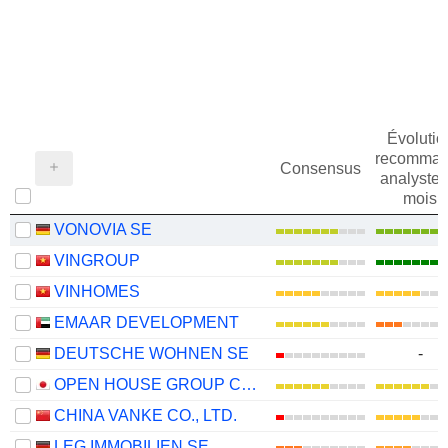
Évolutio
recomman
Consensus
analystes
mois
VONOVIA SE
VINGROUP
VINHOMES
EMAAR DEVELOPMENT
DEUTSCHE WOHNEN SE
-
OPEN HOUSE GROUP CO., LTD.
CHINA VANKE CO., LTD.
LEG IMMOBILIEN SE