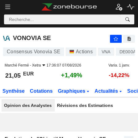
VONOVIA SE
21,05
€
+1,49%
VONOVIA SE
Consensus Vonovia SE
Actions
VNA
DE000A
Marché Fermé -
Xetra
17:36:07 07/08/2026
Varia. 1 janv.
EUR
+1,49%
21,05
-14,22%
Synthèse
Cotations
Graphiques
Actualités
Soci
Opinion des Analystes
Révisions des Estimations